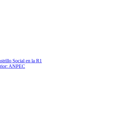
trillo Social en la R1
terior: ANPEC