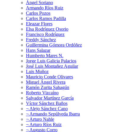
Ángel Soriano
Armando Ríos Ruiz
Carlos Pozos
Carlos Ramos Padilla
Eleazar Flores
Elsa Rodríguez Osorio
Francisco Rodríguez
Freddy Sánchez
Guillermina Gómora Ordóñez
Hans Salazar
Humberto Mares N.
Jorge Luis Galicia Palacios
José Luis Montañez Aguilar
Luis Muñoz
Mauricio Conde Olivares
Miguel Ángel Rivera
Ramón Zurita Sahagún
Roberto Vizcaíno
Salvador Martínez García
Víctor Sánchez Baños
¬ Alejo Sánchez Cano
¬ Armando Sepúlveda Ibarra
¬ Arturo Nahle
¬ Arturo Ríos Ruiz
¬ Augusto Corro