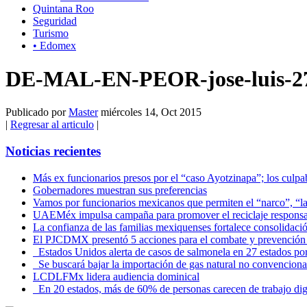
Quintana Roo
Seguridad
Turismo
• Edomex
DE-MAL-EN-PEOR-jose-luis-2
Publicado por
Master
miércoles 14, Oct 2015
|
Regresar al articulo
|
Noticias recientes
Más ex funcionarios presos por el “caso Ayotzinapa”; los culpab
Gobernadores muestran sus preferencias
Vamos por funcionarios mexicanos que permiten el “narco”, “
UAEMéx impulsa campaña para promover el reciclaje responsab
La confianza de las familias mexiquenses fortalece consolida
El PJCDMX presentó 5 acciones para el combate y prevención d
Estados Unidos alerta de casos de salmonela en 27 estados po
Se buscará bajar la importación de gas natural no convenciona
LCDLFMx lidera audiencia dominical
En 20 estados, más de 60% de personas carecen de trabajo di