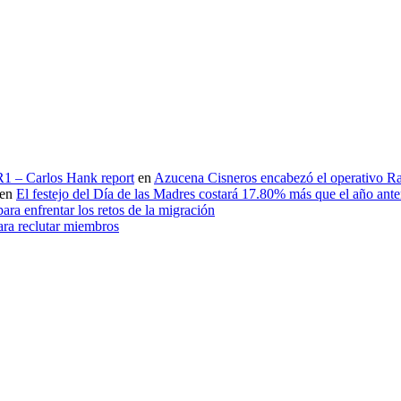
 R1 – Carlos Hank report
en
Azucena Cisneros encabezó el operativo Ras
en
El festejo del Día de las Madres costará 17.80% más que el año an
ara enfrentar los retos de la migración
ara reclutar miembros