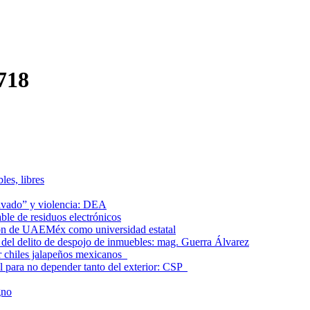
718
les, libres
lavado” y violencia: DEA
le de residuos electrónicos
ción de UAEMéx como universidad estatal
el delito de despojo de inmuebles: mag. Guerra Álvarez
r chiles jalapeños mexicanos
l para no depender tanto del exterior: CSP
gno