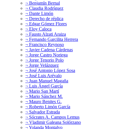
¬ Benjamín Bernal
¬ Claudia Rodríguez
¬ Dante Limón
¬ Derecho de réplica
¬ Edgar Gómez Flores
¬ Eloy Caloca
¬ Fausto Alzati Araiza
¬ Fernando Garcilita Herrera
¬ Francisco Reynoso
¬ Javier Cadena Cárdenas
¬ Jorge Castro Noriega
¬ Jorge Tenorio Polo
¬ Jorge Velázquez
¬ José Antonio López Sosa
¬ José Luis Arévalo
¬ Juan Manuel Magaña
¬ Luis Ángel García
¬ Mario San Martí
¬ Mario Sánchez M.
¬ Mauro Benites G.
¬ Roberto Limón García
¬ Salvador Estrada
¬ Sócrates A. Campos Lemus
¬ Vladimir Galeana Solórzano
¬ Yolanda Montalvo