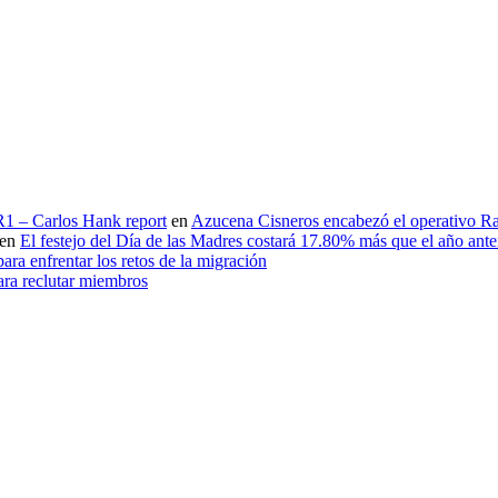
 R1 – Carlos Hank report
en
Azucena Cisneros encabezó el operativo Ras
en
El festejo del Día de las Madres costará 17.80% más que el año an
ara enfrentar los retos de la migración
ara reclutar miembros