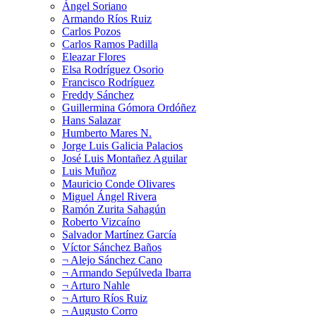
Ángel Soriano
Armando Ríos Ruiz
Carlos Pozos
Carlos Ramos Padilla
Eleazar Flores
Elsa Rodríguez Osorio
Francisco Rodríguez
Freddy Sánchez
Guillermina Gómora Ordóñez
Hans Salazar
Humberto Mares N.
Jorge Luis Galicia Palacios
José Luis Montañez Aguilar
Luis Muñoz
Mauricio Conde Olivares
Miguel Ángel Rivera
Ramón Zurita Sahagún
Roberto Vizcaíno
Salvador Martínez García
Víctor Sánchez Baños
¬ Alejo Sánchez Cano
¬ Armando Sepúlveda Ibarra
¬ Arturo Nahle
¬ Arturo Ríos Ruiz
¬ Augusto Corro