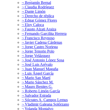
¬ Benjamín Bernal
¬ Claudia Rodríguez
¬ Dante Limón
¬ Derecho de réplica
¬ Edgar Gómez Flores
¬ Eloy Caloca
¬ Fausto Alzati Araiza
¬ Fernando Garcilita Herrera
¬ Francisco Reynoso
¬ Javier Cadena Cárdenas
¬ Jorge Castro Noriega
¬ Jorge Tenorio Polo
¬ Jorge Velázquez
¬ José Antonio López Sosa
¬ José Luis Arévalo
¬ Juan Manuel Magaña
¬ Luis Ángel García
¬ Mario San Martí
¬ Mario Sánchez M.
¬ Mauro Benites G.
¬ Roberto Limón García
¬ Salvador Estrada
¬ Sócrates A. Campos Lemus
¬ Vladimir Galeana Solórzano
¬ Yolanda Montalvo