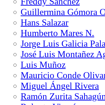
Freddy Sánchez
Guillermina Gómora 
Hans Salazar
Humberto Mares N.
Jorge Luis Galicia Pal
José Luis Montañez Ag
Luis Muñoz
Mauricio Conde Oliva
Miguel Ángel Rivera
Ramón Zurita Sahagú