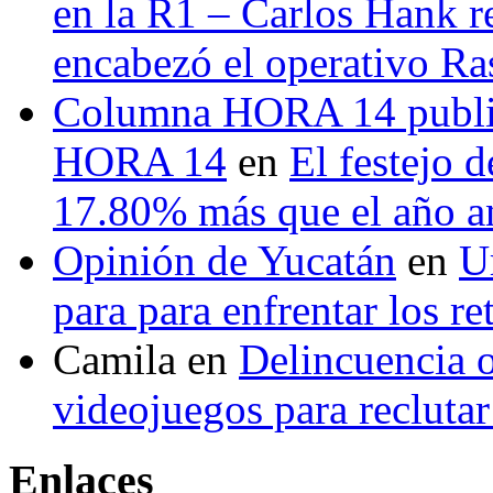
en la R1 – Carlos Hank r
encabezó el operativo Ras
Columna HORA 14 public
HORA 14
en
El festejo 
17.80% más que el año 
Opinión de Yucatán
en
U
para para enfrentar los re
Camila
en
Delincuencia o
videojuegos para recluta
Enlaces