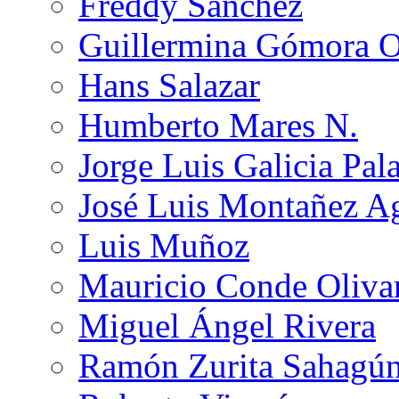
Freddy Sánchez
Guillermina Gómora 
Hans Salazar
Humberto Mares N.
Jorge Luis Galicia Pal
José Luis Montañez Ag
Luis Muñoz
Mauricio Conde Oliva
Miguel Ángel Rivera
Ramón Zurita Sahagú