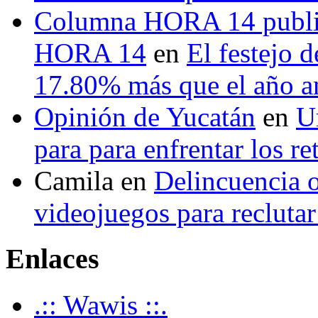
Columna HORA 14 public
HORA 14
en
El festejo 
17.80% más que el año 
Opinión de Yucatán
en
U
para para enfrentar los re
Camila
en
Delincuencia o
videojuegos para recluta
Enlaces
.:: Wawis ::.