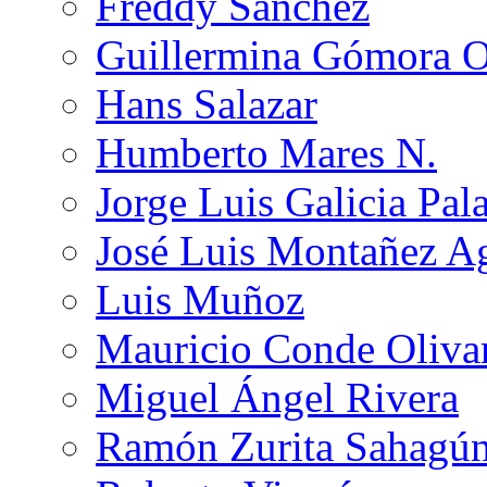
Freddy Sánchez
Guillermina Gómora 
Hans Salazar
Humberto Mares N.
Jorge Luis Galicia Pal
José Luis Montañez Ag
Luis Muñoz
Mauricio Conde Oliva
Miguel Ángel Rivera
Ramón Zurita Sahagú