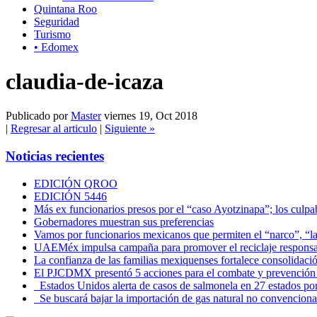
Quintana Roo
Seguridad
Turismo
• Edomex
claudia-de-icaza
Publicado por
Master
viernes 19, Oct 2018
|
Regresar al articulo
|
Siguiente »
Noticias recientes
EDICIÓN QROO
EDICIÓN 5446
Más ex funcionarios presos por el “caso Ayotzinapa”; los culpab
Gobernadores muestran sus preferencias
Vamos por funcionarios mexicanos que permiten el “narco”, “
UAEMéx impulsa campaña para promover el reciclaje responsab
La confianza de las familias mexiquenses fortalece consolida
El PJCDMX presentó 5 acciones para el combate y prevención d
Estados Unidos alerta de casos de salmonela en 27 estados po
Se buscará bajar la importación de gas natural no convenciona