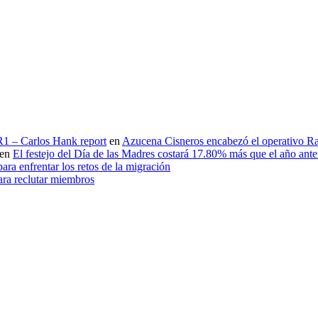
 R1 – Carlos Hank report
en
Azucena Cisneros encabezó el operativo Ras
en
El festejo del Día de las Madres costará 17.80% más que el año an
ara enfrentar los retos de la migración
ara reclutar miembros