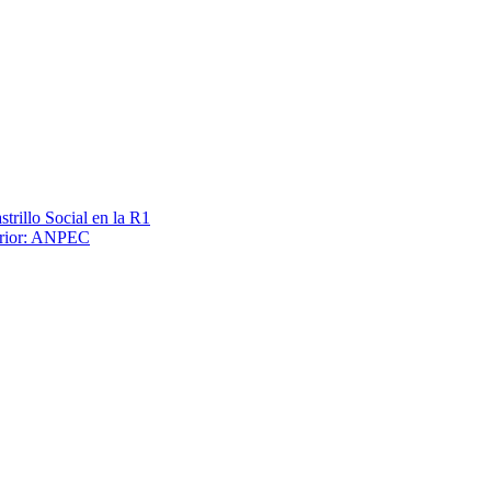
trillo Social en la R1
terior: ANPEC