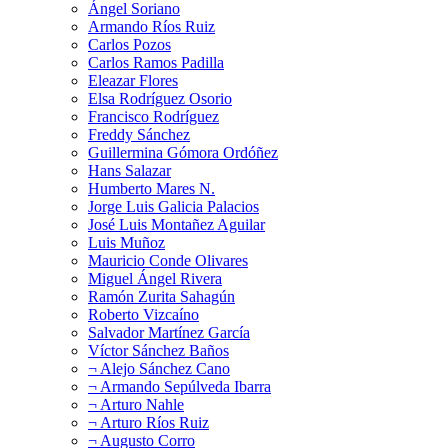
Ángel Soriano
Armando Ríos Ruiz
Carlos Pozos
Carlos Ramos Padilla
Eleazar Flores
Elsa Rodríguez Osorio
Francisco Rodríguez
Freddy Sánchez
Guillermina Gómora Ordóñez
Hans Salazar
Humberto Mares N.
Jorge Luis Galicia Palacios
José Luis Montañez Aguilar
Luis Muñoz
Mauricio Conde Olivares
Miguel Ángel Rivera
Ramón Zurita Sahagún
Roberto Vizcaíno
Salvador Martínez García
Víctor Sánchez Baños
¬ Alejo Sánchez Cano
¬ Armando Sepúlveda Ibarra
¬ Arturo Nahle
¬ Arturo Ríos Ruiz
¬ Augusto Corro