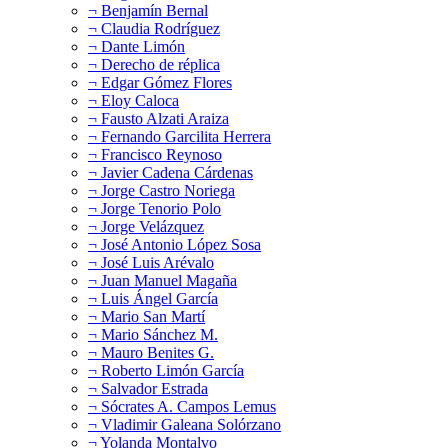
¬ Benjamín Bernal
¬ Claudia Rodríguez
¬ Dante Limón
¬ Derecho de réplica
¬ Edgar Gómez Flores
¬ Eloy Caloca
¬ Fausto Alzati Araiza
¬ Fernando Garcilita Herrera
¬ Francisco Reynoso
¬ Javier Cadena Cárdenas
¬ Jorge Castro Noriega
¬ Jorge Tenorio Polo
¬ Jorge Velázquez
¬ José Antonio López Sosa
¬ José Luis Arévalo
¬ Juan Manuel Magaña
¬ Luis Ángel García
¬ Mario San Martí
¬ Mario Sánchez M.
¬ Mauro Benites G.
¬ Roberto Limón García
¬ Salvador Estrada
¬ Sócrates A. Campos Lemus
¬ Vladimir Galeana Solórzano
¬ Yolanda Montalvo