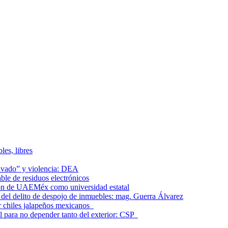
les, libres
lavado” y violencia: DEA
le de residuos electrónicos
ción de UAEMéx como universidad estatal
el delito de despojo de inmuebles: mag. Guerra Álvarez
r chiles jalapeños mexicanos
l para no depender tanto del exterior: CSP