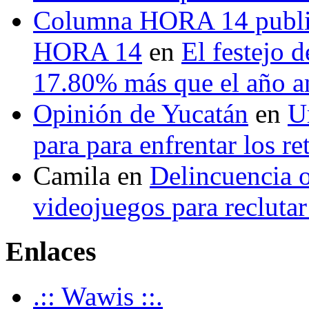
Columna HORA 14 public
HORA 14
en
El festejo 
17.80% más que el año 
Opinión de Yucatán
en
U
para para enfrentar los re
Camila
en
Delincuencia o
videojuegos para recluta
Enlaces
.:: Wawis ::.