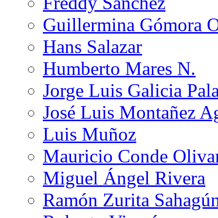
Freddy Sánchez
Guillermina Gómora 
Hans Salazar
Humberto Mares N.
Jorge Luis Galicia Pal
José Luis Montañez Ag
Luis Muñoz
Mauricio Conde Oliva
Miguel Ángel Rivera
Ramón Zurita Sahagú