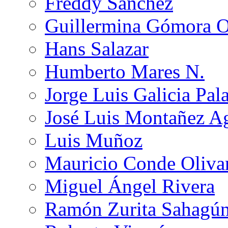
Freddy Sánchez
Guillermina Gómora 
Hans Salazar
Humberto Mares N.
Jorge Luis Galicia Pal
José Luis Montañez Ag
Luis Muñoz
Mauricio Conde Oliva
Miguel Ángel Rivera
Ramón Zurita Sahagú