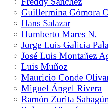
Freddy Sánchez
Guillermina Gómora 
Hans Salazar
Humberto Mares N.
Jorge Luis Galicia Pal
José Luis Montañez Ag
Luis Muñoz
Mauricio Conde Oliva
Miguel Ángel Rivera
Ramón Zurita Sahagú