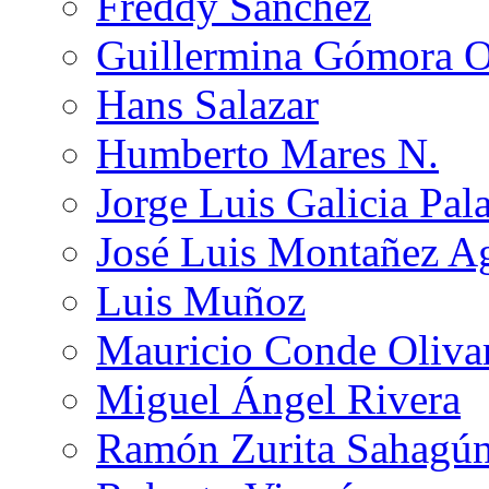
Freddy Sánchez
Guillermina Gómora 
Hans Salazar
Humberto Mares N.
Jorge Luis Galicia Pal
José Luis Montañez Ag
Luis Muñoz
Mauricio Conde Oliva
Miguel Ángel Rivera
Ramón Zurita Sahagú