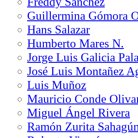
Freddy Sánchez
Guillermina Gómora 
Hans Salazar
Humberto Mares N.
Jorge Luis Galicia Pal
José Luis Montañez Ag
Luis Muñoz
Mauricio Conde Oliva
Miguel Ángel Rivera
Ramón Zurita Sahagú