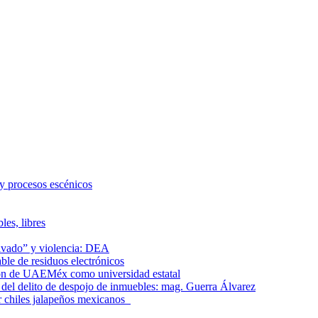
 y procesos escénicos
les, libres
lavado” y violencia: DEA
le de residuos electrónicos
ción de UAEMéx como universidad estatal
el delito de despojo de inmuebles: mag. Guerra Álvarez
r chiles jalapeños mexicanos