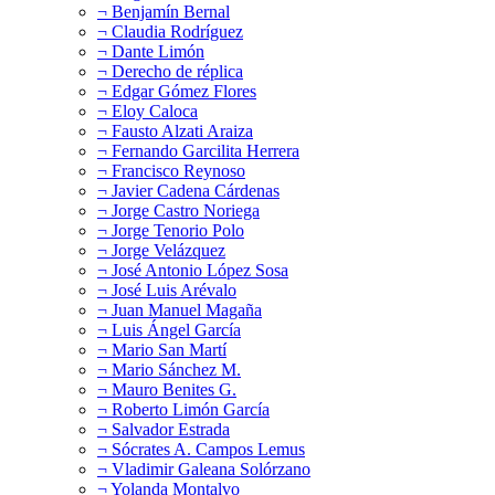
¬ Benjamín Bernal
¬ Claudia Rodríguez
¬ Dante Limón
¬ Derecho de réplica
¬ Edgar Gómez Flores
¬ Eloy Caloca
¬ Fausto Alzati Araiza
¬ Fernando Garcilita Herrera
¬ Francisco Reynoso
¬ Javier Cadena Cárdenas
¬ Jorge Castro Noriega
¬ Jorge Tenorio Polo
¬ Jorge Velázquez
¬ José Antonio López Sosa
¬ José Luis Arévalo
¬ Juan Manuel Magaña
¬ Luis Ángel García
¬ Mario San Martí
¬ Mario Sánchez M.
¬ Mauro Benites G.
¬ Roberto Limón García
¬ Salvador Estrada
¬ Sócrates A. Campos Lemus
¬ Vladimir Galeana Solórzano
¬ Yolanda Montalvo