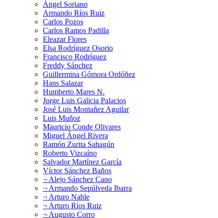
Ángel Soriano
Armando Ríos Ruiz
Carlos Pozos
Carlos Ramos Padilla
Eleazar Flores
Elsa Rodríguez Osorio
Francisco Rodríguez
Freddy Sánchez
Guillermina Gómora Ordóñez
Hans Salazar
Humberto Mares N.
Jorge Luis Galicia Palacios
José Luis Montañez Aguilar
Luis Muñoz
Mauricio Conde Olivares
Miguel Ángel Rivera
Ramón Zurita Sahagún
Roberto Vizcaíno
Salvador Martínez García
Víctor Sánchez Baños
¬ Alejo Sánchez Cano
¬ Armando Sepúlveda Ibarra
¬ Arturo Nahle
¬ Arturo Ríos Ruiz
¬ Augusto Corro