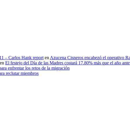
 R1 – Carlos Hank report
en
Azucena Cisneros encabezó el operativo Ras
en
El festejo del Día de las Madres costará 17.80% más que el año an
ara enfrentar los retos de la migración
ara reclutar miembros