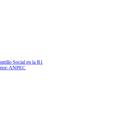
trillo Social en la R1
terior: ANPEC