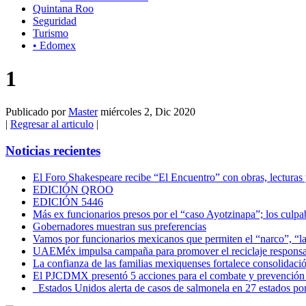
Quintana Roo
Seguridad
Turismo
• Edomex
1
Publicado por
Master
miércoles 2, Dic 2020
|
Regresar al articulo
|
Noticias recientes
El Foro Shakespeare recibe “El Encuentro” con obras, lecturas
EDICIÓN QROO
EDICIÓN 5446
Más ex funcionarios presos por el “caso Ayotzinapa”; los culpab
Gobernadores muestran sus preferencias
Vamos por funcionarios mexicanos que permiten el “narco”, “
UAEMéx impulsa campaña para promover el reciclaje responsab
La confianza de las familias mexiquenses fortalece consolida
El PJCDMX presentó 5 acciones para el combate y prevención d
Estados Unidos alerta de casos de salmonela en 27 estados po