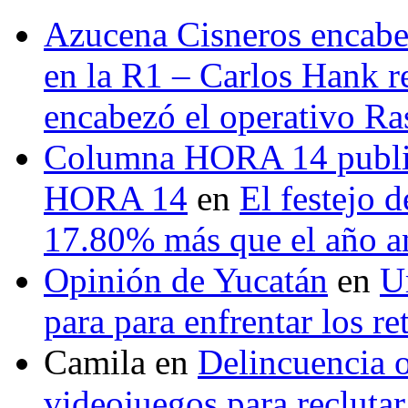
Azucena Cisneros encabez
en la R1 – Carlos Hank r
encabezó el operativo Ras
Columna HORA 14 public
HORA 14
en
El festejo 
17.80% más que el año 
Opinión de Yucatán
en
U
para para enfrentar los re
Camila
en
Delincuencia o
videojuegos para recluta