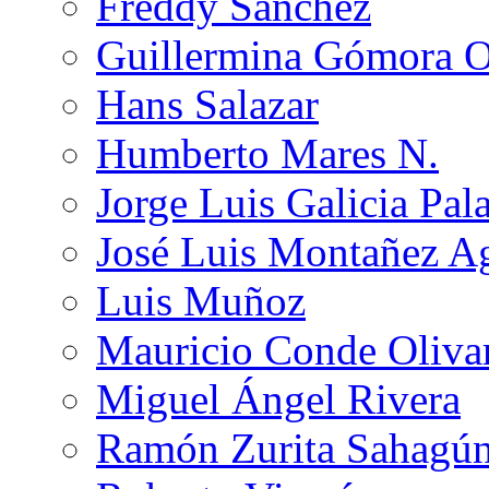
Freddy Sánchez
Guillermina Gómora 
Hans Salazar
Humberto Mares N.
Jorge Luis Galicia Pal
José Luis Montañez Ag
Luis Muñoz
Mauricio Conde Oliva
Miguel Ángel Rivera
Ramón Zurita Sahagú