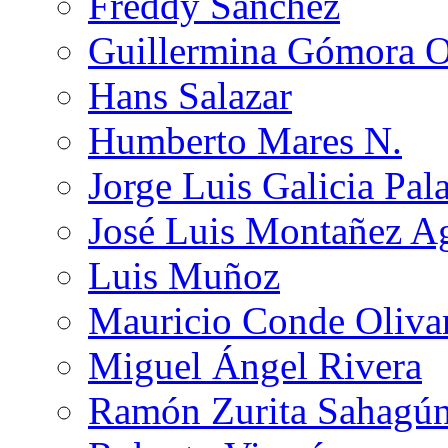
Freddy Sánchez
Guillermina Gómora 
Hans Salazar
Humberto Mares N.
Jorge Luis Galicia Pal
José Luis Montañez Ag
Luis Muñoz
Mauricio Conde Oliva
Miguel Ángel Rivera
Ramón Zurita Sahagú