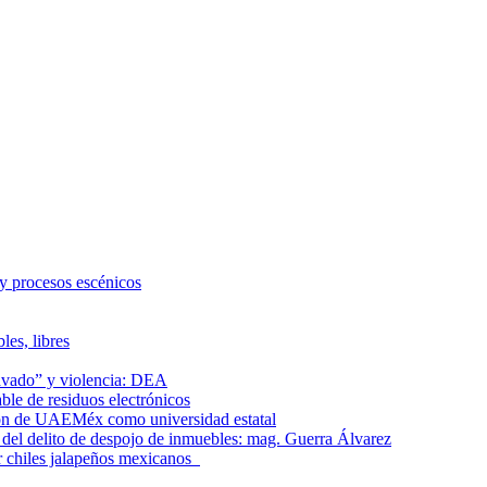
 y procesos escénicos
les, libres
lavado” y violencia: DEA
le de residuos electrónicos
ción de UAEMéx como universidad estatal
el delito de despojo de inmuebles: mag. Guerra Álvarez
r chiles jalapeños mexicanos