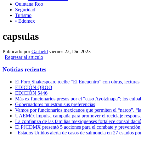
Quintana Roo
Seguridad
Turismo
• Edomex
capsulas
Publicado por
Garfield
viernes 22, Dic 2023
|
Regresar al articulo
|
Noticias recientes
El Foro Shakespeare recibe “El Encuentro” con obras, lecturas
EDICIÓN QROO
EDICIÓN 5446
Más ex funcionarios presos por el “caso Ayotzinapa”; los culpab
Gobernadores muestran sus preferencias
Vamos por funcionarios mexicanos que permiten el “narco”, “
UAEMéx impulsa campaña para promover el reciclaje responsab
La confianza de las familias mexiquenses fortalece consolida
El PJCDMX presentó 5 acciones para el combate y prevención d
Estados Unidos alerta de casos de salmonela en 27 estados po