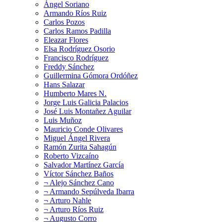
Ángel Soriano
Armando Ríos Ruiz
Carlos Pozos
Carlos Ramos Padilla
Eleazar Flores
Elsa Rodríguez Osorio
Francisco Rodríguez
Freddy Sánchez
Guillermina Gómora Ordóñez
Hans Salazar
Humberto Mares N.
Jorge Luis Galicia Palacios
José Luis Montañez Aguilar
Luis Muñoz
Mauricio Conde Olivares
Miguel Ángel Rivera
Ramón Zurita Sahagún
Roberto Vizcaíno
Salvador Martínez García
Víctor Sánchez Baños
¬ Alejo Sánchez Cano
¬ Armando Sepúlveda Ibarra
¬ Arturo Nahle
¬ Arturo Ríos Ruiz
¬ Augusto Corro