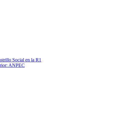
trillo Social en la R1
terior: ANPEC