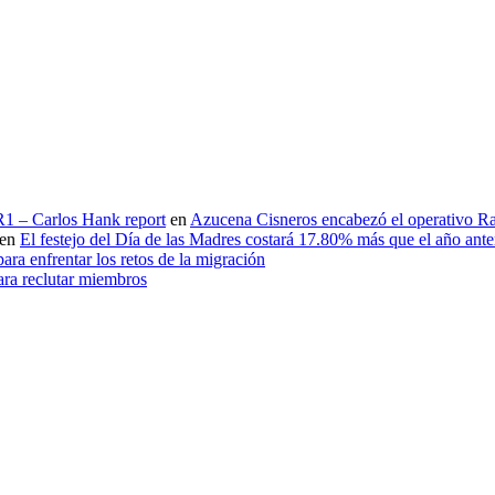
 R1 – Carlos Hank report
en
Azucena Cisneros encabezó el operativo Ras
en
El festejo del Día de las Madres costará 17.80% más que el año an
ara enfrentar los retos de la migración
ara reclutar miembros