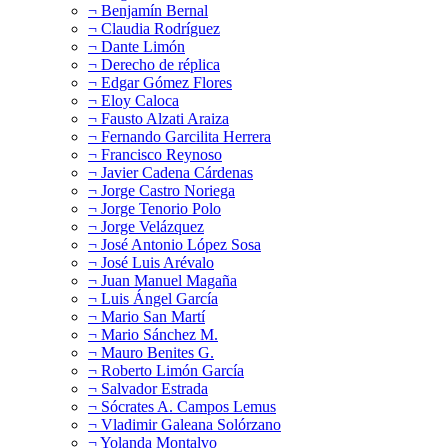
¬ Benjamín Bernal
¬ Claudia Rodríguez
¬ Dante Limón
¬ Derecho de réplica
¬ Edgar Gómez Flores
¬ Eloy Caloca
¬ Fausto Alzati Araiza
¬ Fernando Garcilita Herrera
¬ Francisco Reynoso
¬ Javier Cadena Cárdenas
¬ Jorge Castro Noriega
¬ Jorge Tenorio Polo
¬ Jorge Velázquez
¬ José Antonio López Sosa
¬ José Luis Arévalo
¬ Juan Manuel Magaña
¬ Luis Ángel García
¬ Mario San Martí
¬ Mario Sánchez M.
¬ Mauro Benites G.
¬ Roberto Limón García
¬ Salvador Estrada
¬ Sócrates A. Campos Lemus
¬ Vladimir Galeana Solórzano
¬ Yolanda Montalvo