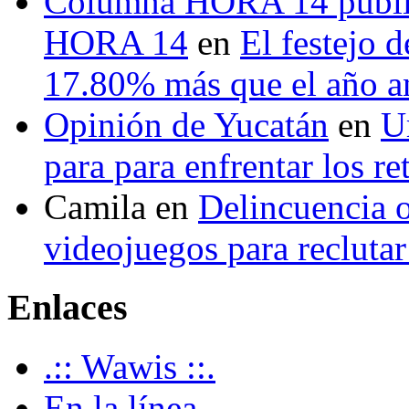
Columna HORA 14 public
HORA 14
en
El festejo 
17.80% más que el año 
Opinión de Yucatán
en
U
para para enfrentar los re
Camila
en
Delincuencia o
videojuegos para recluta
Enlaces
.:: Wawis ::.
En la línea