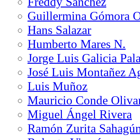
Freddy Sánchez
Guillermina Gómora 
Hans Salazar
Humberto Mares N.
Jorge Luis Galicia Pal
José Luis Montañez Ag
Luis Muñoz
Mauricio Conde Oliva
Miguel Ángel Rivera
Ramón Zurita Sahagú