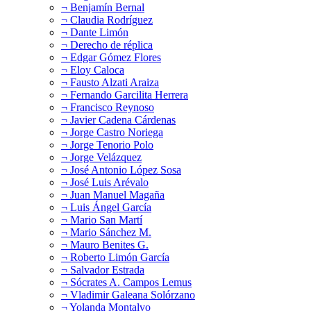
¬ Benjamín Bernal
¬ Claudia Rodríguez
¬ Dante Limón
¬ Derecho de réplica
¬ Edgar Gómez Flores
¬ Eloy Caloca
¬ Fausto Alzati Araiza
¬ Fernando Garcilita Herrera
¬ Francisco Reynoso
¬ Javier Cadena Cárdenas
¬ Jorge Castro Noriega
¬ Jorge Tenorio Polo
¬ Jorge Velázquez
¬ José Antonio López Sosa
¬ José Luis Arévalo
¬ Juan Manuel Magaña
¬ Luis Ángel García
¬ Mario San Martí
¬ Mario Sánchez M.
¬ Mauro Benites G.
¬ Roberto Limón García
¬ Salvador Estrada
¬ Sócrates A. Campos Lemus
¬ Vladimir Galeana Solórzano
¬ Yolanda Montalvo