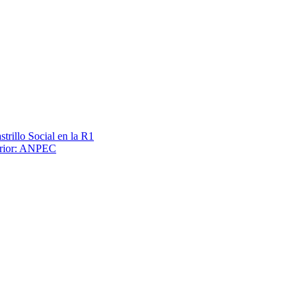
trillo Social en la R1
terior: ANPEC