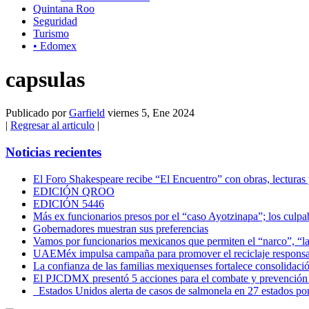
Quintana Roo
Seguridad
Turismo
• Edomex
capsulas
Publicado por
Garfield
viernes 5, Ene 2024
|
Regresar al articulo
|
Noticias recientes
El Foro Shakespeare recibe “El Encuentro” con obras, lecturas
EDICIÓN QROO
EDICIÓN 5446
Más ex funcionarios presos por el “caso Ayotzinapa”; los culpab
Gobernadores muestran sus preferencias
Vamos por funcionarios mexicanos que permiten el “narco”, “
UAEMéx impulsa campaña para promover el reciclaje responsab
La confianza de las familias mexiquenses fortalece consolida
El PJCDMX presentó 5 acciones para el combate y prevención d
Estados Unidos alerta de casos de salmonela en 27 estados po