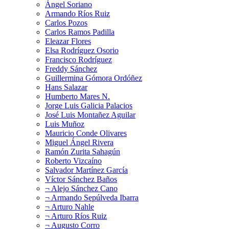
Ángel Soriano
Armando Ríos Ruiz
Carlos Pozos
Carlos Ramos Padilla
Eleazar Flores
Elsa Rodríguez Osorio
Francisco Rodríguez
Freddy Sánchez
Guillermina Gómora Ordóñez
Hans Salazar
Humberto Mares N.
Jorge Luis Galicia Palacios
José Luis Montañez Aguilar
Luis Muñoz
Mauricio Conde Olivares
Miguel Ángel Rivera
Ramón Zurita Sahagún
Roberto Vizcaíno
Salvador Martínez García
Víctor Sánchez Baños
¬ Alejo Sánchez Cano
¬ Armando Sepúlveda Ibarra
¬ Arturo Nahle
¬ Arturo Ríos Ruiz
¬ Augusto Corro