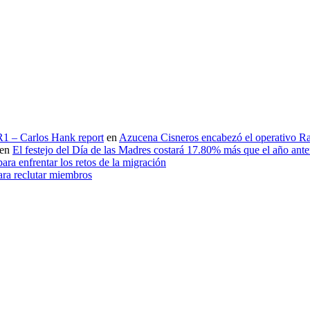
 R1 – Carlos Hank report
en
Azucena Cisneros encabezó el operativo Ras
en
El festejo del Día de las Madres costará 17.80% más que el año an
ara enfrentar los retos de la migración
ara reclutar miembros