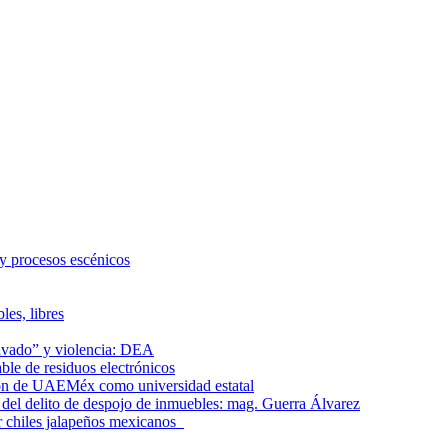
 y procesos escénicos
les, libres
lavado” y violencia: DEA
le de residuos electrónicos
ción de UAEMéx como universidad estatal
el delito de despojo de inmuebles: mag. Guerra Álvarez
r chiles jalapeños mexicanos