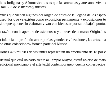
los Indígenas y Afromexicanos es que las artesanas y artesanos vivan co
il 583 de visitantes y turistas.
iles que vienen algunos del origen de antes de la llegada de los españ
museo, los que ya existen como exposición permanente y exposiciones t
ino que quienes lo elaboran vivan con bienestar por su trabajo”, puntu
a razón, con la apertura de este museo y a través de la marca Original, se
infancia un profundo amor por las grandes civilizaciones, las artesanías
omo otras colecciones- forman parte del Museo.
illones 475 mil 583 de visitantes representan un crecimiento de 18 por c
etalló que está ubicado frente al Templo Mayor, estará abierto de mar
il tradicional mexicano y el arte textil contemporáneo, cuenta con espacio