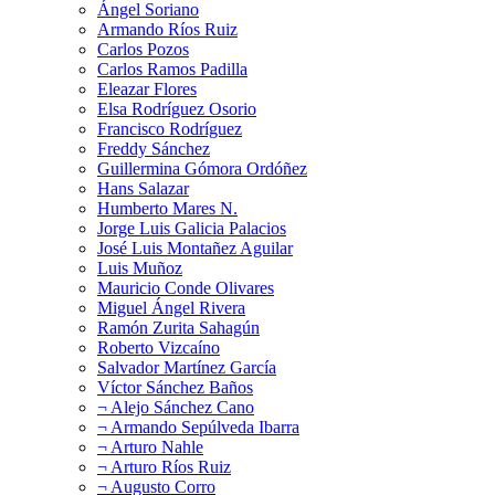
Ángel Soriano
Armando Ríos Ruiz
Carlos Pozos
Carlos Ramos Padilla
Eleazar Flores
Elsa Rodríguez Osorio
Francisco Rodríguez
Freddy Sánchez
Guillermina Gómora Ordóñez
Hans Salazar
Humberto Mares N.
Jorge Luis Galicia Palacios
José Luis Montañez Aguilar
Luis Muñoz
Mauricio Conde Olivares
Miguel Ángel Rivera
Ramón Zurita Sahagún
Roberto Vizcaíno
Salvador Martínez García
Víctor Sánchez Baños
¬ Alejo Sánchez Cano
¬ Armando Sepúlveda Ibarra
¬ Arturo Nahle
¬ Arturo Ríos Ruiz
¬ Augusto Corro