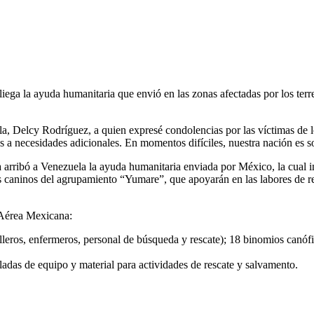
ga la ayuda humanitaria que envió en las zonas afectadas por los terre
a, Delcy Rodríguez, a quien expresé condolencias por las víctimas de 
s a necesidades adicionales. En momentos difíciles, nuestra nación es so
 ya arribó a Venezuela la ayuda humanitaria enviada por México, la cual
 caninos del agrupamiento “Yumare”, que apoyarán en las labores de resc
 Aérea Mexicana:
ros, enfermeros, personal de búsqueda y rescate); 18 binomios canófilo
das de equipo y material para actividades de rescate y salvamento.