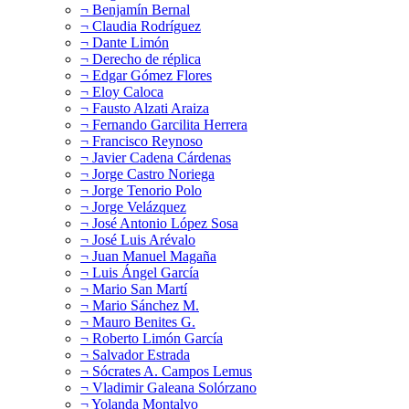
¬ Benjamín Bernal
¬ Claudia Rodríguez
¬ Dante Limón
¬ Derecho de réplica
¬ Edgar Gómez Flores
¬ Eloy Caloca
¬ Fausto Alzati Araiza
¬ Fernando Garcilita Herrera
¬ Francisco Reynoso
¬ Javier Cadena Cárdenas
¬ Jorge Castro Noriega
¬ Jorge Tenorio Polo
¬ Jorge Velázquez
¬ José Antonio López Sosa
¬ José Luis Arévalo
¬ Juan Manuel Magaña
¬ Luis Ángel García
¬ Mario San Martí
¬ Mario Sánchez M.
¬ Mauro Benites G.
¬ Roberto Limón García
¬ Salvador Estrada
¬ Sócrates A. Campos Lemus
¬ Vladimir Galeana Solórzano
¬ Yolanda Montalvo