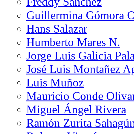
Freddy Sánchez
Guillermina Gómora 
Hans Salazar
Humberto Mares N.
Jorge Luis Galicia Pal
José Luis Montañez Ag
Luis Muñoz
Mauricio Conde Oliva
Miguel Ángel Rivera
Ramón Zurita Sahagú