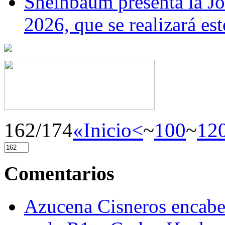
Sheinbaum presenta la J
2026, que se realizará e
162/174
«Inicio
<
~
100
~
12
Comentarios
Azucena Cisneros encabez