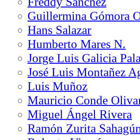
Freddy Sánchez
Guillermina Gómora 
Hans Salazar
Humberto Mares N.
Jorge Luis Galicia Pal
José Luis Montañez Ag
Luis Muñoz
Mauricio Conde Oliva
Miguel Ángel Rivera
Ramón Zurita Sahagú