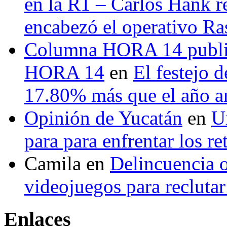
en la R1 – Carlos Hank r
encabezó el operativo Ras
Columna HORA 14 public
HORA 14
en
El festejo 
17.80% más que el año 
Opinión de Yucatán
en
U
para para enfrentar los re
Camila
en
Delincuencia o
videojuegos para recluta
Enlaces