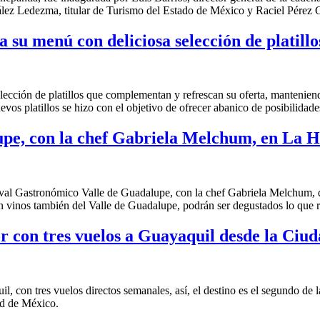
ez Ledezma, titular de Turismo del Estado de México y Raciel Pérez C
a su menú con deliciosa selección de platillo
ección de platillos que complementan y refrescan su oferta, manteniend
os platillos se hizo con el objetivo de ofrecer abanico de posibilidades
upe, con la chef Gabriela Melchum, en La H
ival Gastronómico Valle de Guadalupe, con la chef Gabriela Melchum, qu
con vinos también del Valle de Guadalupe, podrán ser degustados lo qu
r con tres vuelos a Guayaquil desde la Ciu
 con tres vuelos directos semanales, así, el destino es el segundo de 
dad de México.