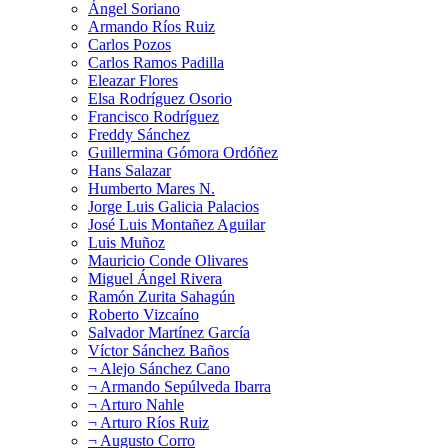
Ángel Soriano
Armando Ríos Ruiz
Carlos Pozos
Carlos Ramos Padilla
Eleazar Flores
Elsa Rodríguez Osorio
Francisco Rodríguez
Freddy Sánchez
Guillermina Gómora Ordóñez
Hans Salazar
Humberto Mares N.
Jorge Luis Galicia Palacios
José Luis Montañez Aguilar
Luis Muñoz
Mauricio Conde Olivares
Miguel Ángel Rivera
Ramón Zurita Sahagún
Roberto Vizcaíno
Salvador Martínez García
Víctor Sánchez Baños
¬ Alejo Sánchez Cano
¬ Armando Sepúlveda Ibarra
¬ Arturo Nahle
¬ Arturo Ríos Ruiz
¬ Augusto Corro