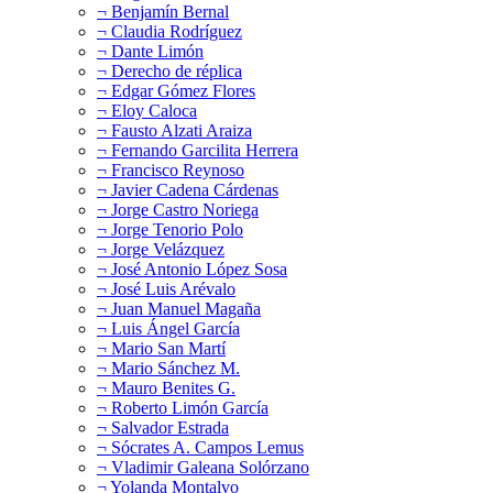
¬ Benjamín Bernal
¬ Claudia Rodríguez
¬ Dante Limón
¬ Derecho de réplica
¬ Edgar Gómez Flores
¬ Eloy Caloca
¬ Fausto Alzati Araiza
¬ Fernando Garcilita Herrera
¬ Francisco Reynoso
¬ Javier Cadena Cárdenas
¬ Jorge Castro Noriega
¬ Jorge Tenorio Polo
¬ Jorge Velázquez
¬ José Antonio López Sosa
¬ José Luis Arévalo
¬ Juan Manuel Magaña
¬ Luis Ángel García
¬ Mario San Martí
¬ Mario Sánchez M.
¬ Mauro Benites G.
¬ Roberto Limón García
¬ Salvador Estrada
¬ Sócrates A. Campos Lemus
¬ Vladimir Galeana Solórzano
¬ Yolanda Montalvo