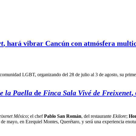
t
, hará vibrar Cancún con atmósfera multico
 la comunidad LGBT, organizando del 28 de julio al 3 de agosto, su prim
e la Paella
de
Finca Sala Vivé de Freixenet
,
eixenet
México
; el chef
Pablo San Román
, del restaurante
Ekilore
;
Hor
6 de mayo, en Ezequiel Montes, Querétaro, y será una experiencia enotur