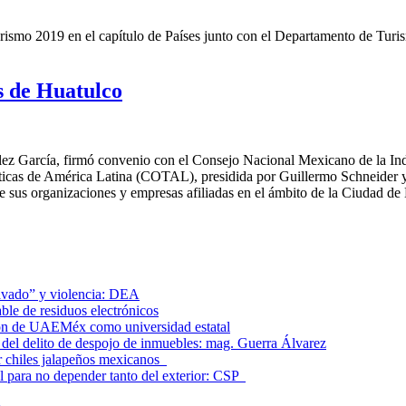
Turismo 2019 en el capítulo de Países junto con el Departamento de Tu
 de Huatulco
ez García, firmó convenio con el Consejo Nacional Mexicano de la Ind
sticas de América Latina (COTAL), presidida por Guillermo Schneider 
re sus organizaciones y empresas afiliadas en el ámbito de la Ciudad 
lavado” y violencia: DEA
le de residuos electrónicos
ción de UAEMéx como universidad estatal
el delito de despojo de inmuebles: mag. Guerra Álvarez
r chiles jalapeños mexicanos
l para no depender tanto del exterior: CSP