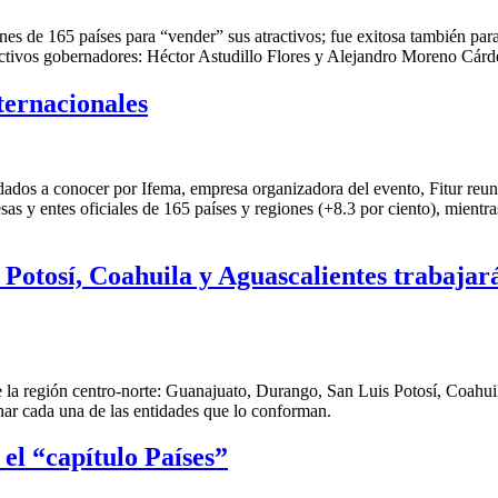
ones de 165 países para “vender” sus atractivos; fue exitosa también pa
ctivos gobernadores: Héctor Astudillo Flores y Alejandro Moreno Cárd
ternacionales
 dados a conocer por Ifema, empresa organizadora del evento, Fitur reu
sas y entes oficiales de 165 países y regiones (+8.3 por ciento), mientra
Potosí, Coahuila y Aguascalientes trabajará
de la región centro-norte: Guanajuato, Durango, San Luis Potosí, Coahuil
ionar cada una de las entidades que lo conforman.
el “capítulo Países”