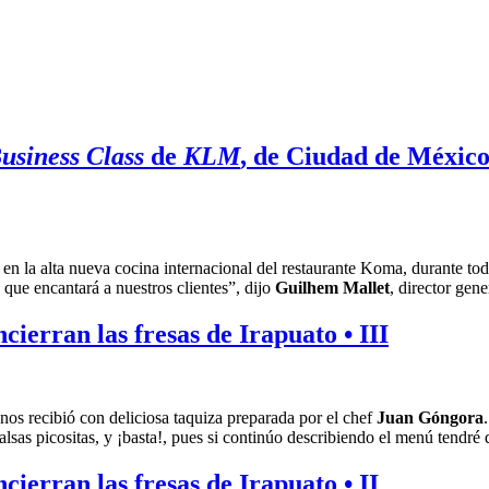
usiness Class
de
KLM
, de Ciudad de México
os en la alta nueva cocina internacional del restaurante Koma, durante
que encantará a nuestros clientes”, dijo
Guilhem Mallet
, director gen
ncierran las fresas de Irapuato • III
 nos recibió con deliciosa taquiza preparada por el chef
Juan Góngora
 salsas picositas, y ¡basta!, pues si continúo describiendo el menú tendré 
ncierran las fresas de Irapuato • II