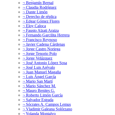
¬ Benjamín Bernal
¬ Claudia Rodríguez
¬ Dante Limón
¬ Derecho de réplica
¬ Edgar Gómez Flores
¬ Eloy Caloca
¬ Fausto Alzati Araiza
¬ Fernando Garcilita Herrera
¬ Francisco Reynoso
¬ Javier Cadena Cárdenas
¬ Jorge Castro Noriega
¬ Jorge Tenorio Polo
¬ Jorge Velázquez
¬ José Antonio López Sosa
¬ José Luis Arévalo
¬ Juan Manuel Magaña
¬ Luis Ángel García
¬ Mario San Martí
¬ Mario Sánchez M.
¬ Mauro Benites G.
¬ Roberto Limón García
¬ Salvador Estrada
¬ Sócrates A. Campos Lemus
¬ Vladimir Galeana Solórzano
¬ Yolanda Montalvo