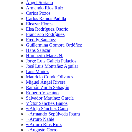
Ángel Soriano
Armando Ríos Ruiz
Carlos Pozos
Carlos Ramos Padilla
Eleazar Flores
Elsa Rodríguez Osorio
Francisco Rodríguez
Freddy Sánchez
Guillermina Gómora Ordóñez
Hans Salazar
Humberto Mares N.
Jorge Luis Galicia Palacios
José Luis Montañez Aguilar
Luis Muñoz
Mauricio Conde Olivares
Miguel Ángel Rivera
Ramón Zurita Sahagún
Roberto Vizcaíno
Salvador Martínez García
Víctor Sánchez Baños
¬ Alejo Sánchez Cano
¬ Armando Sepúlveda Ibarra
¬ Arturo Nahle
¬ Arturo Ríos Ruiz
¬ Augusto Corro