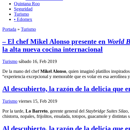
Quintana Roo
Seguridad
Turismo
• Edomex
Portada
»
Turismo
– El chef Mikel Alonso presente en
World B
la alta nueva cocina internacional
Turismo
sábado 16, Feb 2019
De la mano del chef
Mikel Alonso
, quien imaginó platillos inspirad
“experiencia excepcional y memorable que es volar en esa aerolínea y 
Al descubierto, la razón de la delicia que e
Turismo
viernes 15, Feb 2019
Por la tarde,
Lo Barreto
, gerente general del
Staybridge Suites Silao
,
chistorra, nopales, frijolitos, ensalada, totopos, guacamole y distintas
Al descubierto, la razón de la delicia que e