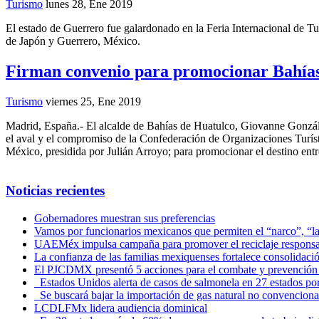
Turismo
lunes 28, Ene 2019
El estado de Guerrero fue galardonado en la Feria Internacional de 
de Japón y Guerrero, México.
Firman convenio para promocionar Bahías
Turismo
viernes 25, Ene 2019
Madrid, España.- El alcalde de Bahías de Huatulco, Giovanne Gonzál
el aval y el compromiso de la Confederación de Organizaciones Turí
México, presidida por Julián Arroyo; para promocionar el destino ent
Noticias recientes
Gobernadores muestran sus preferencias
Vamos por funcionarios mexicanos que permiten el “narco”, “
UAEMéx impulsa campaña para promover el reciclaje responsab
La confianza de las familias mexiquenses fortalece consolida
El PJCDMX presentó 5 acciones para el combate y prevención d
Estados Unidos alerta de casos de salmonela en 27 estados po
Se buscará bajar la importación de gas natural no convenciona
LCDLFMx lidera audiencia dominical