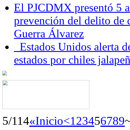
El PJCDMX presentó 5 ac
prevención del delito de
Guerra Álvarez
Estados Unidos alerta de
estados por chiles jala
5/114
«Inicio
<
1
2
3
4
5
6
7
8
9