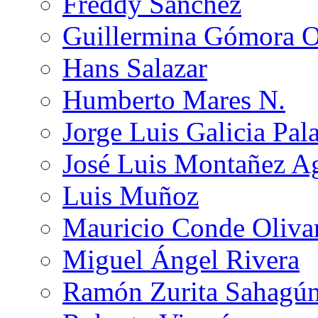
Freddy Sánchez
Guillermina Gómora 
Hans Salazar
Humberto Mares N.
Jorge Luis Galicia Pal
José Luis Montañez Ag
Luis Muñoz
Mauricio Conde Oliva
Miguel Ángel Rivera
Ramón Zurita Sahagú