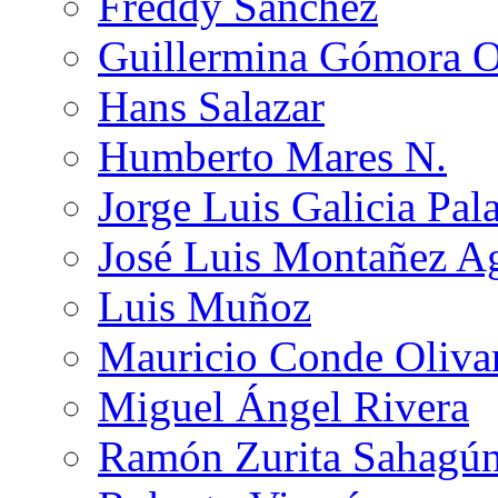
Freddy Sánchez
Guillermina Gómora 
Hans Salazar
Humberto Mares N.
Jorge Luis Galicia Pal
José Luis Montañez Ag
Luis Muñoz
Mauricio Conde Oliva
Miguel Ángel Rivera
Ramón Zurita Sahagú