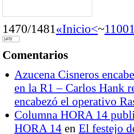
1470/1481
«Inicio
<
~
1100
Comentarios
Azucena Cisneros encabez
en la R1 – Carlos Hank r
encabezó el operativo Ras
Columna HORA 14 public
HORA 14
en
El festejo 