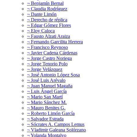
¬ Benjamín Bernal
¬ Claudia Rodríguez
¬ Dante Limón
¬ Derecho de réplica
¬ Edgar Gómez Flores
¬ Eloy Caloca
¬ Fausto Alzati Araiza
¬ Fernando Garcilita Herrera
¬ Francisco Reynoso
¬ Javier Cadena Cárdenas
¬ Jorge Castro Noriega
¬ Jorge Tenorio Polo
¬ Jorge Velázquez
¬ José Antonio López Sosa
¬ José Luis Arévalo
¬ Juan Manuel Magaña
¬ Luis Ángel García
¬ Mario San Martí
¬ Mario Sánchez M.
¬ Mauro Benites G.
¬ Roberto Limón García
¬ Salvador Estrada
¬ Sócrates A. Campos Lemus
¬ Vladimir Galeana Solórzano
¬ Yolanda Montalvo