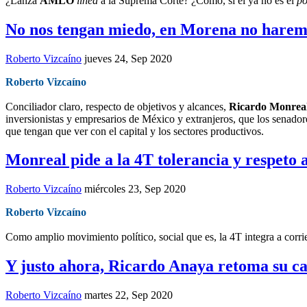
¿Lanza
AMLO
línea
a la Suprema Corte? ¿Cómo, si él ya no es el
po
No nos tengan miedo, en Morena no harem
Roberto Vizcaíno
jueves 24, Sep 2020
Roberto Vizcaíno
Conciliador claro, respecto de objetivos y alcances,
Ricardo Monrea
inversionistas y empresarios de México y extranjeros, que los senador
que tengan que ver con el capital y los sectores productivos.
Monreal pide a la 4T tolerancia y respeto
Roberto Vizcaíno
miércoles 23, Sep 2020
Roberto Vizcaíno
Como amplio movimiento político, social que es, la 4T integra a corri
Y justo ahora, Ricardo Anaya retoma su c
Roberto Vizcaíno
martes 22, Sep 2020