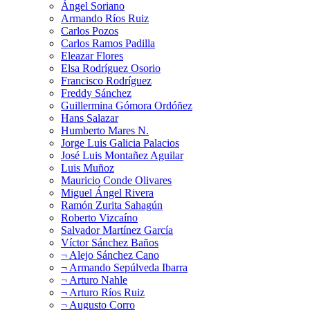
Ángel Soriano
Armando Ríos Ruiz
Carlos Pozos
Carlos Ramos Padilla
Eleazar Flores
Elsa Rodríguez Osorio
Francisco Rodríguez
Freddy Sánchez
Guillermina Gómora Ordóñez
Hans Salazar
Humberto Mares N.
Jorge Luis Galicia Palacios
José Luis Montañez Aguilar
Luis Muñoz
Mauricio Conde Olivares
Miguel Ángel Rivera
Ramón Zurita Sahagún
Roberto Vizcaíno
Salvador Martínez García
Víctor Sánchez Baños
¬ Alejo Sánchez Cano
¬ Armando Sepúlveda Ibarra
¬ Arturo Nahle
¬ Arturo Ríos Ruiz
¬ Augusto Corro