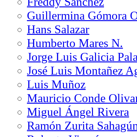
Freddy Sánchez
Guillermina Gómora 
Hans Salazar
Humberto Mares N.
Jorge Luis Galicia Pal
José Luis Montañez Ag
Luis Muñoz
Mauricio Conde Oliva
Miguel Ángel Rivera
Ramón Zurita Sahagú