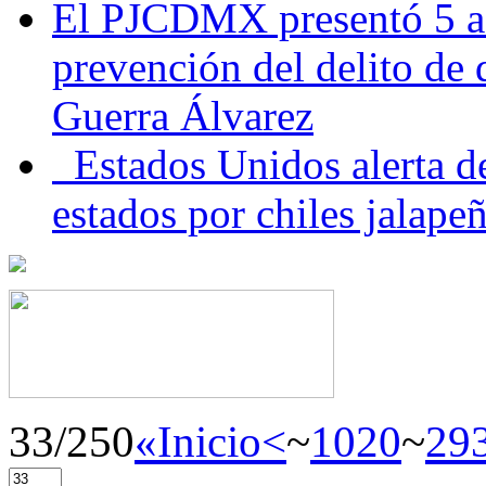
El PJCDMX presentó 5 ac
prevención del delito de
Guerra Álvarez
Estados Unidos alerta de
estados por chiles jala
33/250
«Inicio
<
~
10
20
~
29