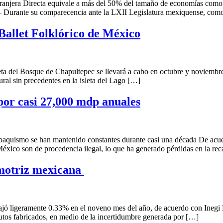
anjera Directa equivale a más del 50% del tamaño de economías como la
urante su comparecencia ante la LXII Legislatura mexiquense, como 
allet Folklórico de México
a del Bosque de Chapultepec se llevará a cabo en octubre y noviembre 
ural sin precedentes en la isleta del Lago […]
por casi 27,000 mdp anuales
baquismo se han mantenido constantes durante casi una década De acuerd
 México son de procedencia ilegal, lo que ha generado pérdidas en la r
motriz mexicana
jó ligeramente 0.33% en el noveno mes del año, de acuerdo con Inegi E
utos fabricados, en medio de la incertidumbre generada por […]