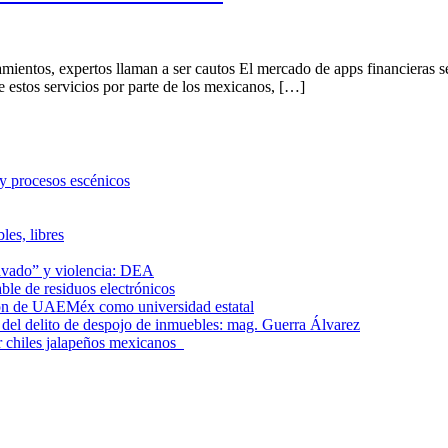
iamientos, expertos llaman a ser cautos El mercado de apps financieras 
e estos servicios por parte de los mexicanos, […]
 y procesos escénicos
les, libres
lavado” y violencia: DEA
le de residuos electrónicos
ción de UAEMéx como universidad estatal
el delito de despojo de inmuebles: mag. Guerra Álvarez
r chiles jalapeños mexicanos