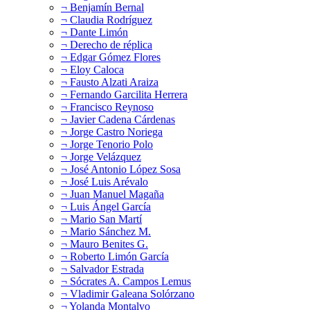
¬ Benjamín Bernal
¬ Claudia Rodríguez
¬ Dante Limón
¬ Derecho de réplica
¬ Edgar Gómez Flores
¬ Eloy Caloca
¬ Fausto Alzati Araiza
¬ Fernando Garcilita Herrera
¬ Francisco Reynoso
¬ Javier Cadena Cárdenas
¬ Jorge Castro Noriega
¬ Jorge Tenorio Polo
¬ Jorge Velázquez
¬ José Antonio López Sosa
¬ José Luis Arévalo
¬ Juan Manuel Magaña
¬ Luis Ángel García
¬ Mario San Martí
¬ Mario Sánchez M.
¬ Mauro Benites G.
¬ Roberto Limón García
¬ Salvador Estrada
¬ Sócrates A. Campos Lemus
¬ Vladimir Galeana Solórzano
¬ Yolanda Montalvo