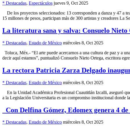
* Destacadas
,
Espectáculos
jueves 9, Oct 2025
De los proyectos seleccionados: 13 corresponden a danza y 47 a teat
15 millones de pesos, participan más de 300 artistas y creadores La S
La literatura sana y salva: Consuelo Nieto
* Destacadas
,
Estado de México
miércoles 8, Oct 2025
Toluca, Méx.- “El arte puede acercarnos a una cultura de paz y a una
decir aquí estamos”, puntualizó Consuelo Nieto Ortega, escritora eg
La rectora Patricia Zarza Delgado inaugu
* Destacadas
,
Estado de México
miércoles 8, Oct 2025
En la Unidad Académica Profesional Cuautitlán Izcalli, aseguró que la
a la Legislación Universitaria es un compromiso institucional donde la
Con Delfina Gómez, Edomex genera 4 de c
* Destacadas
,
Estado de México
miércoles 8, Oct 2025