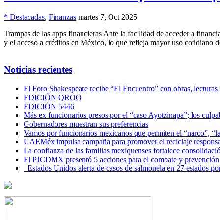
* Destacadas
,
Finanzas
martes 7, Oct 2025
Trampas de las apps financieras Ante la facilidad de acceder a financ
y el acceso a créditos en México, lo que refleja mayor uso cotidiano d
Noticias recientes
El Foro Shakespeare recibe “El Encuentro” con obras, lecturas
EDICIÓN QROO
EDICIÓN 5446
Más ex funcionarios presos por el “caso Ayotzinapa”; los culpab
Gobernadores muestran sus preferencias
Vamos por funcionarios mexicanos que permiten el “narco”, “
UAEMéx impulsa campaña para promover el reciclaje responsab
La confianza de las familias mexiquenses fortalece consolida
El PJCDMX presentó 5 acciones para el combate y prevención d
Estados Unidos alerta de casos de salmonela en 27 estados po