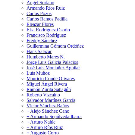
Ángel Soriano
Armando Ríos Ruiz
Carlos Pozos
Carlos Ramos Padilla
Eleazar Flores
Elsa Rodríguez Osorio
Francisco Rodríguez
Freddy Sánchez
Guillermina Gómora Ordóñez
Hans Salazar
Humberto Mares N.
Jorge Luis Galicia Palacios
José Luis Montañez Aguilar
Luis Muñoz
Mauricio Conde Olivares
Miguel Ángel Rivera
Ramón Zurita Sahagún
Roberto Vizcaíno
Salvador Martínez García
Víctor Sánchez Baños
¬ Alejo Sánchez Cano
¬ Armando Sepúlveda Ibarra
¬ Arturo Nahle
¬ Arturo Ríos Ruiz
¬ Augusto Corro