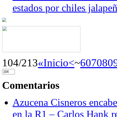
estados por chiles jala
104/213
«Inicio
<
~
60
70
80
Comentarios
Azucena Cisneros encabez
en la R1 – Carlos Hank r