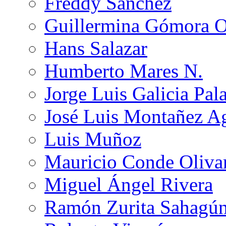
Freddy Sánchez
Guillermina Gómora 
Hans Salazar
Humberto Mares N.
Jorge Luis Galicia Pal
José Luis Montañez Ag
Luis Muñoz
Mauricio Conde Oliva
Miguel Ángel Rivera
Ramón Zurita Sahagú