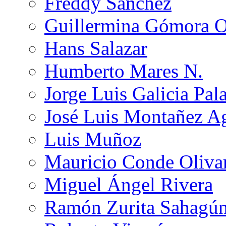
Freddy Sánchez
Guillermina Gómora 
Hans Salazar
Humberto Mares N.
Jorge Luis Galicia Pal
José Luis Montañez Ag
Luis Muñoz
Mauricio Conde Oliva
Miguel Ángel Rivera
Ramón Zurita Sahagú