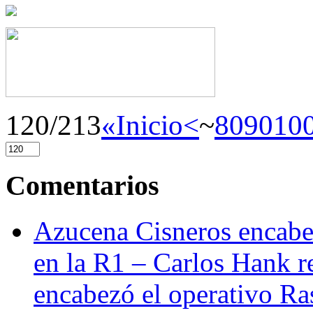
120/213
«Inicio
<
~
80
90
10
Comentarios
Azucena Cisneros encabez
en la R1 – Carlos Hank r
encabezó el operativo Ras