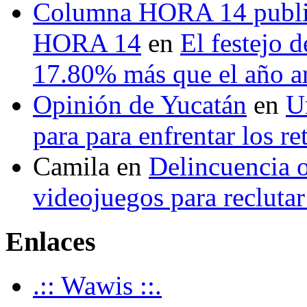
Columna HORA 14 public
HORA 14
en
El festejo 
17.80% más que el año 
Opinión de Yucatán
en
U
para para enfrentar los re
Camila
en
Delincuencia o
videojuegos para recluta
Enlaces
.:: Wawis ::.