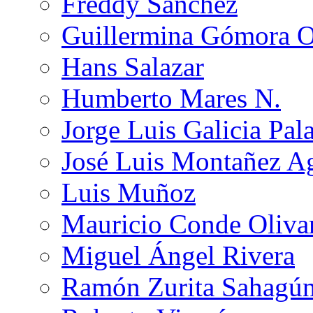
Freddy Sánchez
Guillermina Gómora 
Hans Salazar
Humberto Mares N.
Jorge Luis Galicia Pal
José Luis Montañez Ag
Luis Muñoz
Mauricio Conde Oliva
Miguel Ángel Rivera
Ramón Zurita Sahagú