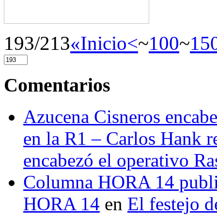
193/213
«Inicio
<
~
100
~
15
Comentarios
Azucena Cisneros encabez
en la R1 – Carlos Hank r
encabezó el operativo Ras
Columna HORA 14 public
HORA 14
en
El festejo 