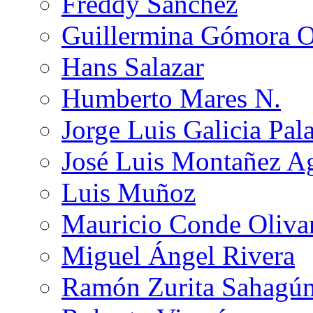
Freddy Sánchez
Guillermina Gómora 
Hans Salazar
Humberto Mares N.
Jorge Luis Galicia Pal
José Luis Montañez Ag
Luis Muñoz
Mauricio Conde Oliva
Miguel Ángel Rivera
Ramón Zurita Sahagú