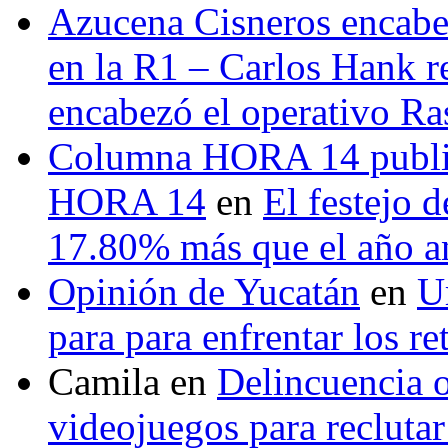
Azucena Cisneros encabez
en la R1 – Carlos Hank r
encabezó el operativo Ras
Columna HORA 14 public
HORA 14
en
El festejo 
17.80% más que el año 
Opinión de Yucatán
en
U
para para enfrentar los re
Camila
en
Delincuencia o
videojuegos para recluta