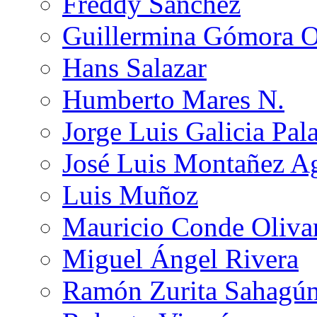
Freddy Sánchez
Guillermina Gómora 
Hans Salazar
Humberto Mares N.
Jorge Luis Galicia Pal
José Luis Montañez Ag
Luis Muñoz
Mauricio Conde Oliva
Miguel Ángel Rivera
Ramón Zurita Sahagú