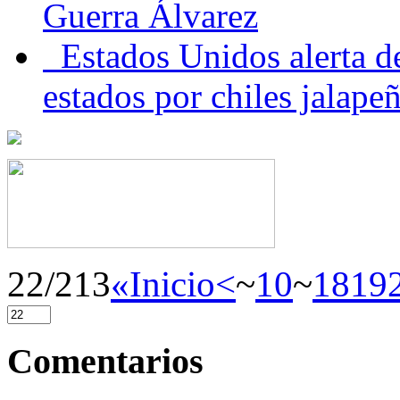
Guerra Álvarez
Estados Unidos alerta de
estados por chiles jala
22/213
«Inicio
<
~
10
~
18
19
Comentarios