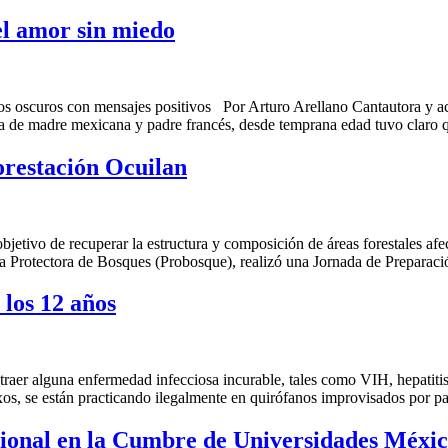
el amor sin miedo
 oscuros con mensajes positivos Por Arturo Arellano Cantautora y actr
Hija de madre mexicana y padre francés, desde temprana edad tuvo claro
orestación Ocuilan
tivo de recuperar la estructura y composición de áreas forestales afect
la Protectora de Bosques (Probosque), realizó una Jornada de Preparac
 los 12 años
ntraer alguna enfermedad infecciosa incurable, tales como VIH, hepatit
xos, se están practicando ilegalmente en quirófanos improvisados por 
cional en la Cumbre de Universidades Méxi