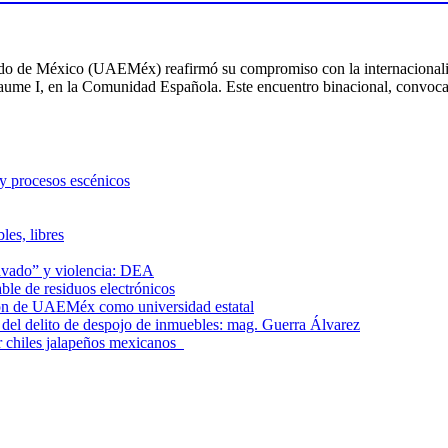
o de México (UAEMéx) reafirmó su compromiso con la internacionaliz
t Jaume I, en la Comunidad Española. Este encuentro binacional, convo
 y procesos escénicos
les, libres
lavado” y violencia: DEA
le de residuos electrónicos
ción de UAEMéx como universidad estatal
el delito de despojo de inmuebles: mag. Guerra Álvarez
r chiles jalapeños mexicanos