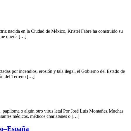
iz nacida en la Ciudad de México, Kristel Fabre ha construido su
 que quería […]
adas por incendios, erosión y tala ilegal, el Gobierno del Estado de
ión del Terreno […]
is, papiloma o algún otro virus letal Por José Luis Montañez Muchas
pasantes médicos, médicos charlatanes o […]
co–España