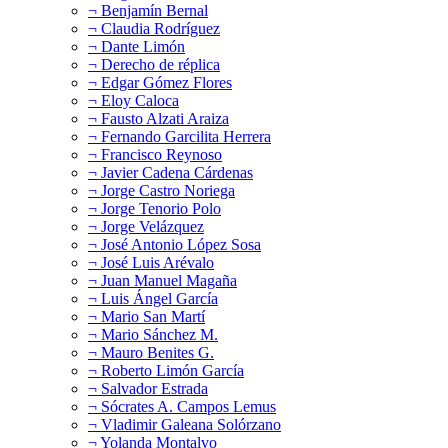
¬ Benjamín Bernal
¬ Claudia Rodríguez
¬ Dante Limón
¬ Derecho de réplica
¬ Edgar Gómez Flores
¬ Eloy Caloca
¬ Fausto Alzati Araiza
¬ Fernando Garcilita Herrera
¬ Francisco Reynoso
¬ Javier Cadena Cárdenas
¬ Jorge Castro Noriega
¬ Jorge Tenorio Polo
¬ Jorge Velázquez
¬ José Antonio López Sosa
¬ José Luis Arévalo
¬ Juan Manuel Magaña
¬ Luis Ángel García
¬ Mario San Martí
¬ Mario Sánchez M.
¬ Mauro Benites G.
¬ Roberto Limón García
¬ Salvador Estrada
¬ Sócrates A. Campos Lemus
¬ Vladimir Galeana Solórzano
¬ Yolanda Montalvo