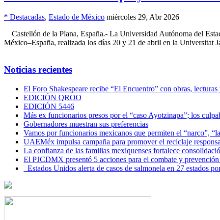
* Destacadas
,
Estado de México
miércoles 29, Abr 2026
Castellón de la Plana, España.- La Universidad Autónoma del Estad
México–España, realizada los días 20 y 21 de abril en la Universita
Noticias recientes
El Foro Shakespeare recibe “El Encuentro” con obras, lecturas
EDICIÓN QROO
EDICIÓN 5446
Más ex funcionarios presos por el “caso Ayotzinapa”; los culpab
Gobernadores muestran sus preferencias
Vamos por funcionarios mexicanos que permiten el “narco”, “
UAEMéx impulsa campaña para promover el reciclaje responsab
La confianza de las familias mexiquenses fortalece consolida
El PJCDMX presentó 5 acciones para el combate y prevención d
Estados Unidos alerta de casos de salmonela en 27 estados po