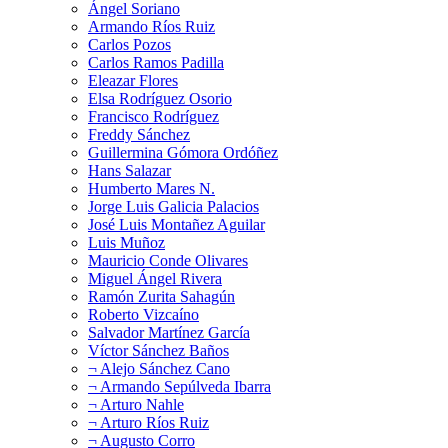
Ángel Soriano
Armando Ríos Ruiz
Carlos Pozos
Carlos Ramos Padilla
Eleazar Flores
Elsa Rodríguez Osorio
Francisco Rodríguez
Freddy Sánchez
Guillermina Gómora Ordóñez
Hans Salazar
Humberto Mares N.
Jorge Luis Galicia Palacios
José Luis Montañez Aguilar
Luis Muñoz
Mauricio Conde Olivares
Miguel Ángel Rivera
Ramón Zurita Sahagún
Roberto Vizcaíno
Salvador Martínez García
Víctor Sánchez Baños
¬ Alejo Sánchez Cano
¬ Armando Sepúlveda Ibarra
¬ Arturo Nahle
¬ Arturo Ríos Ruiz
¬ Augusto Corro