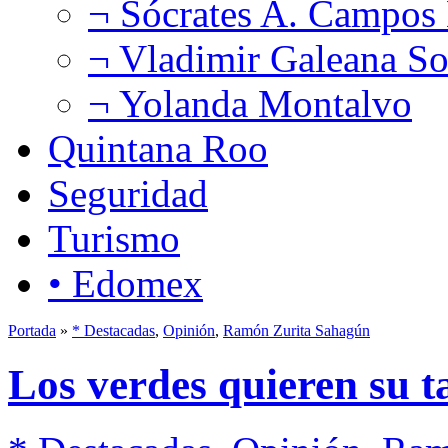
¬ Sócrates A. Campos
¬ Vladimir Galeana So
¬ Yolanda Montalvo
Quintana Roo
Seguridad
Turismo
• Edomex
Portada
»
* Destacadas
,
Opinión
,
Ramón Zurita Sahagún
Los verdes quieren su t