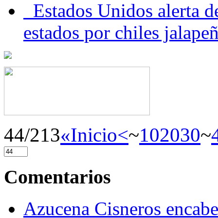
Estados Unidos alerta de
estados por chiles jala
44/213
«Inicio
<
~
10
20
30
~
Comentarios
Azucena Cisneros encabez