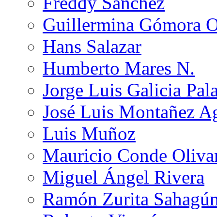
Freddy Sánchez
Guillermina Gómora 
Hans Salazar
Humberto Mares N.
Jorge Luis Galicia Pal
José Luis Montañez Ag
Luis Muñoz
Mauricio Conde Oliva
Miguel Ángel Rivera
Ramón Zurita Sahagú