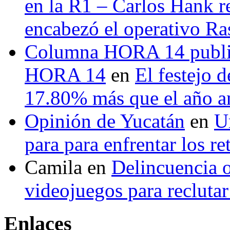
en la R1 – Carlos Hank r
encabezó el operativo Ras
Columna HORA 14 public
HORA 14
en
El festejo 
17.80% más que el año 
Opinión de Yucatán
en
U
para para enfrentar los re
Camila
en
Delincuencia o
videojuegos para recluta
Enlaces