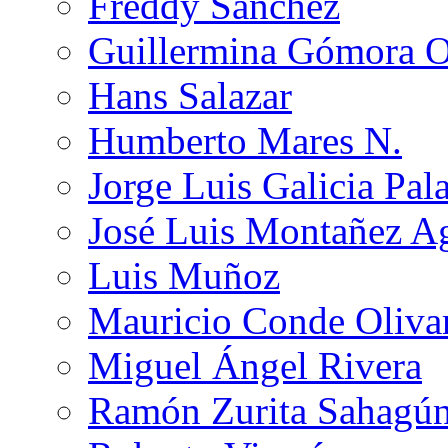
Freddy Sánchez
Guillermina Gómora 
Hans Salazar
Humberto Mares N.
Jorge Luis Galicia Pal
José Luis Montañez Ag
Luis Muñoz
Mauricio Conde Oliva
Miguel Ángel Rivera
Ramón Zurita Sahagú