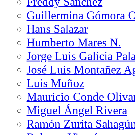
Freddy Sánchez
Guillermina Gómora 
Hans Salazar
Humberto Mares N.
Jorge Luis Galicia Pal
José Luis Montañez Ag
Luis Muñoz
Mauricio Conde Oliva
Miguel Ángel Rivera
Ramón Zurita Sahagú