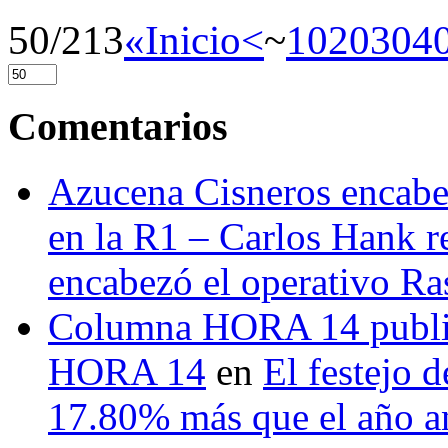
50/213
«Inicio
<
~
10
20
30
4
Comentarios
Azucena Cisneros encabez
en la R1 – Carlos Hank r
encabezó el operativo Ras
Columna HORA 14 public
HORA 14
en
El festejo 
17.80% más que el año 