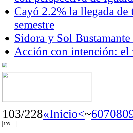
Cayó 2.2% la llegada de t
semestre
Sidora y Sol Bustamante
Acción con intención: el
103/228
«Inicio
<
~
60
70
80