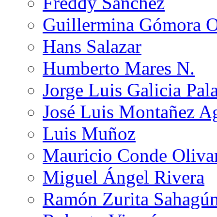
Freddy Sánchez
Guillermina Gómora 
Hans Salazar
Humberto Mares N.
Jorge Luis Galicia Pal
José Luis Montañez Ag
Luis Muñoz
Mauricio Conde Oliva
Miguel Ángel Rivera
Ramón Zurita Sahagú