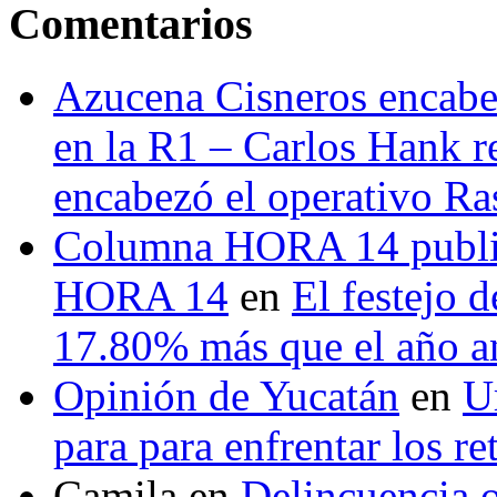
Comentarios
Azucena Cisneros encabez
en la R1 – Carlos Hank r
encabezó el operativo Ras
Columna HORA 14 public
HORA 14
en
El festejo 
17.80% más que el año 
Opinión de Yucatán
en
U
para para enfrentar los re
Camila
en
Delincuencia o