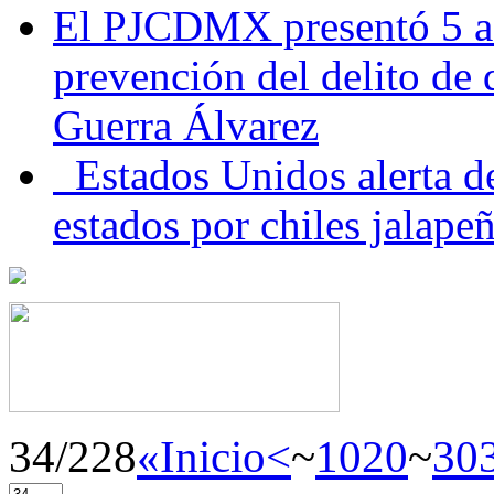
El PJCDMX presentó 5 ac
prevención del delito de
Guerra Álvarez
Estados Unidos alerta de
estados por chiles jala
34/228
«Inicio
<
~
10
20
~
30