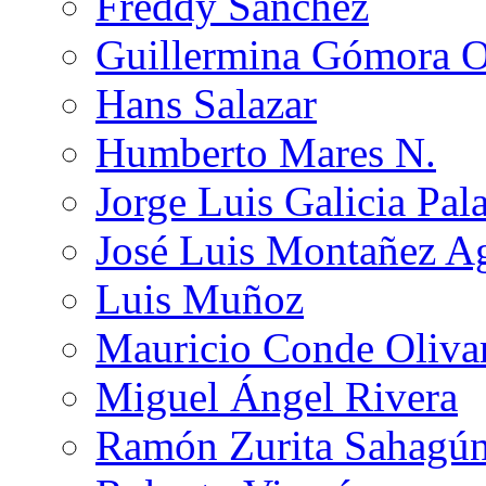
Freddy Sánchez
Guillermina Gómora 
Hans Salazar
Humberto Mares N.
Jorge Luis Galicia Pal
José Luis Montañez Ag
Luis Muñoz
Mauricio Conde Oliva
Miguel Ángel Rivera
Ramón Zurita Sahagú