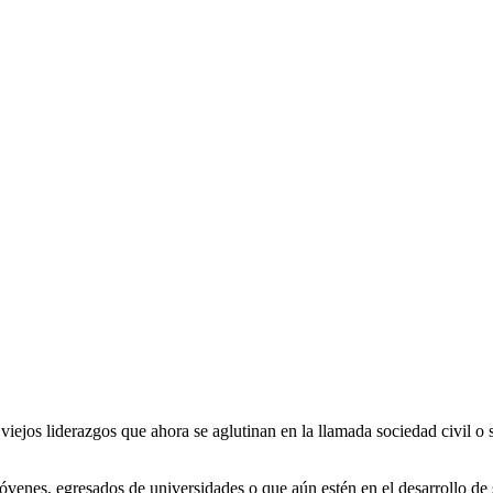
iejos liderazgos que ahora se aglutinan en la llamada sociedad civil o
jóvenes, egresados de universidades o que aún estén en el desarrollo de 