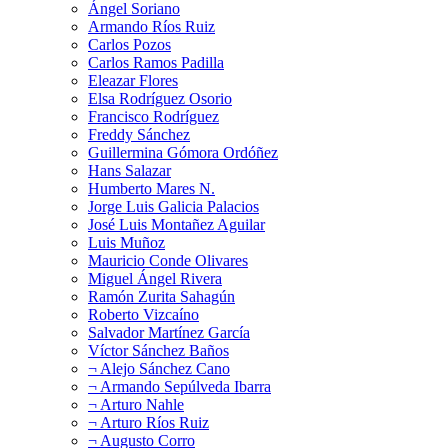
Ángel Soriano
Armando Ríos Ruiz
Carlos Pozos
Carlos Ramos Padilla
Eleazar Flores
Elsa Rodríguez Osorio
Francisco Rodríguez
Freddy Sánchez
Guillermina Gómora Ordóñez
Hans Salazar
Humberto Mares N.
Jorge Luis Galicia Palacios
José Luis Montañez Aguilar
Luis Muñoz
Mauricio Conde Olivares
Miguel Ángel Rivera
Ramón Zurita Sahagún
Roberto Vizcaíno
Salvador Martínez García
Víctor Sánchez Baños
¬ Alejo Sánchez Cano
¬ Armando Sepúlveda Ibarra
¬ Arturo Nahle
¬ Arturo Ríos Ruiz
¬ Augusto Corro