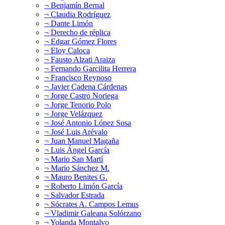
¬ Benjamín Bernal
¬ Claudia Rodríguez
¬ Dante Limón
¬ Derecho de réplica
¬ Edgar Gómez Flores
¬ Eloy Caloca
¬ Fausto Alzati Araiza
¬ Fernando Garcilita Herrera
¬ Francisco Reynoso
¬ Javier Cadena Cárdenas
¬ Jorge Castro Noriega
¬ Jorge Tenorio Polo
¬ Jorge Velázquez
¬ José Antonio López Sosa
¬ José Luis Arévalo
¬ Juan Manuel Magaña
¬ Luis Ángel García
¬ Mario San Martí
¬ Mario Sánchez M.
¬ Mauro Benites G.
¬ Roberto Limón García
¬ Salvador Estrada
¬ Sócrates A. Campos Lemus
¬ Vladimir Galeana Solórzano
¬ Yolanda Montalvo