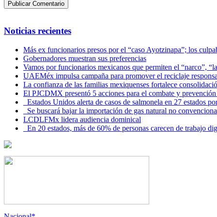
Noticias recientes
Más ex funcionarios presos por el “caso Ayotzinapa”; los culpab
Gobernadores muestran sus preferencias
Vamos por funcionarios mexicanos que permiten el “narco”, “
UAEMéx impulsa campaña para promover el reciclaje responsab
La confianza de las familias mexiquenses fortalece consolida
El PJCDMX presentó 5 acciones para el combate y prevención d
Estados Unidos alerta de casos de salmonela en 27 estados po
Se buscará bajar la importación de gas natural no convenciona
LCDLFMx lidera audiencia dominical
En 20 estados, más de 60% de personas carecen de trabajo di
Nacional*