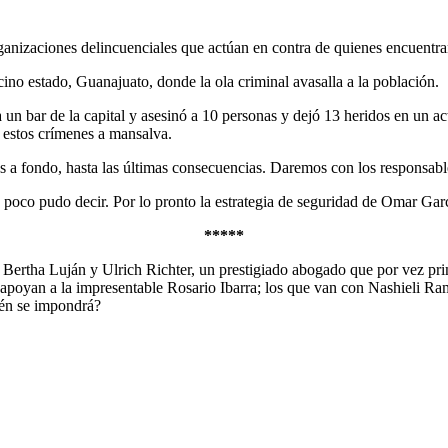
anizaciones delincuenciales que actúan en contra de quienes encuentra
ino estado, Guanajuato, donde la ola criminal avasalla a la población.
 un bar de la capital y asesinó a 10 personas y dejó 13 heridos en un a
 estos crímenes a mansalva.
s a fondo, hasta las últimas consecuencias. Daremos con los responsable
poco pudo decir. Por lo pronto la estrategia de seguridad de Omar Garc
*****
Bertha Luján y Ulrich Richter, un prestigiado abogado que por vez pri
poyan a la impresentable Rosario Ibarra; los que van con Nashieli Ramí
ién se impondrá?