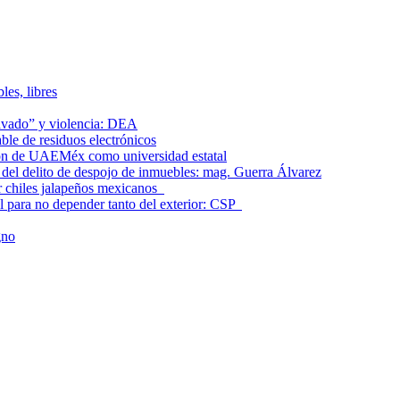
les, libres
lavado” y violencia: DEA
le de residuos electrónicos
ción de UAEMéx como universidad estatal
el delito de despojo de inmuebles: mag. Guerra Álvarez
r chiles jalapeños mexicanos
l para no depender tanto del exterior: CSP
gno