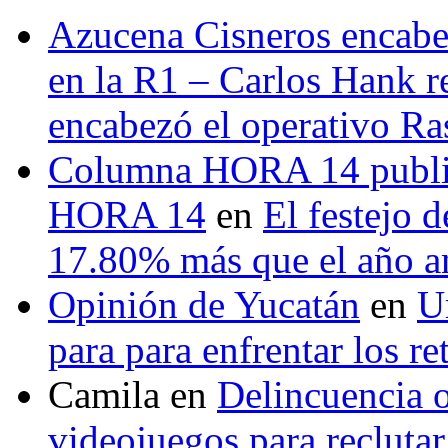
Azucena Cisneros encabez
en la R1 – Carlos Hank r
encabezó el operativo Ras
Columna HORA 14 public
HORA 14
en
El festejo 
17.80% más que el año 
Opinión de Yucatán
en
U
para para enfrentar los re
Camila
en
Delincuencia o
videojuegos para recluta