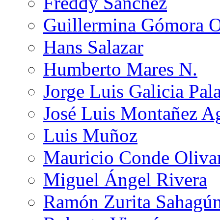
Freddy Sánchez
Guillermina Gómora 
Hans Salazar
Humberto Mares N.
Jorge Luis Galicia Pal
José Luis Montañez Ag
Luis Muñoz
Mauricio Conde Oliva
Miguel Ángel Rivera
Ramón Zurita Sahagú