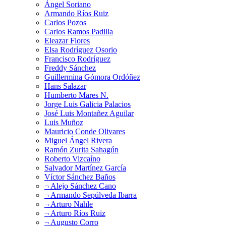
Ángel Soriano
Armando Ríos Ruiz
Carlos Pozos
Carlos Ramos Padilla
Eleazar Flores
Elsa Rodríguez Osorio
Francisco Rodríguez
Freddy Sánchez
Guillermina Gómora Ordóñez
Hans Salazar
Humberto Mares N.
Jorge Luis Galicia Palacios
José Luis Montañez Aguilar
Luis Muñoz
Mauricio Conde Olivares
Miguel Ángel Rivera
Ramón Zurita Sahagún
Roberto Vizcaíno
Salvador Martínez García
Víctor Sánchez Baños
¬ Alejo Sánchez Cano
¬ Armando Sepúlveda Ibarra
¬ Arturo Nahle
¬ Arturo Ríos Ruiz
¬ Augusto Corro