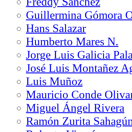
Freddy Sánchez
Guillermina Gómora 
Hans Salazar
Humberto Mares N.
Jorge Luis Galicia Pal
José Luis Montañez Ag
Luis Muñoz
Mauricio Conde Oliva
Miguel Ángel Rivera
Ramón Zurita Sahagú