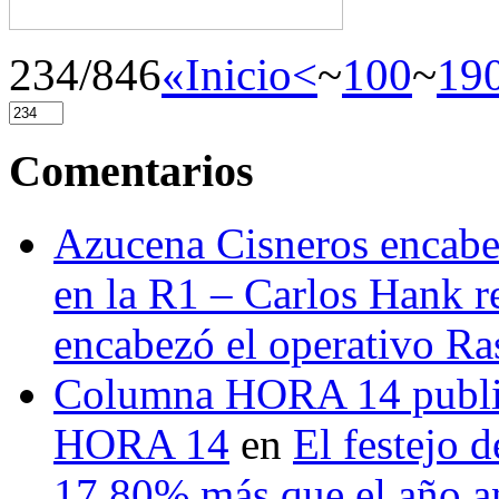
234/846
«Inicio
<
~
100
~
19
Comentarios
Azucena Cisneros encabez
en la R1 – Carlos Hank r
encabezó el operativo Ras
Columna HORA 14 public
HORA 14
en
El festejo 
17.80% más que el año 