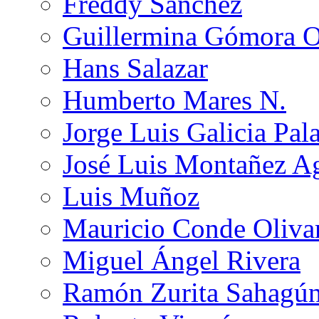
Freddy Sánchez
Guillermina Gómora 
Hans Salazar
Humberto Mares N.
Jorge Luis Galicia Pal
José Luis Montañez Ag
Luis Muñoz
Mauricio Conde Oliva
Miguel Ángel Rivera
Ramón Zurita Sahagú