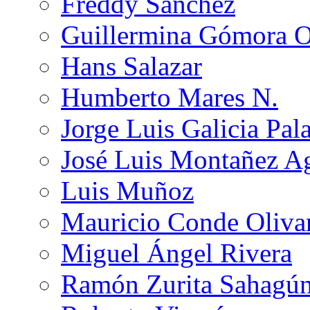
Freddy Sánchez
Guillermina Gómora 
Hans Salazar
Humberto Mares N.
Jorge Luis Galicia Pal
José Luis Montañez Ag
Luis Muñoz
Mauricio Conde Oliva
Miguel Ángel Rivera
Ramón Zurita Sahagú