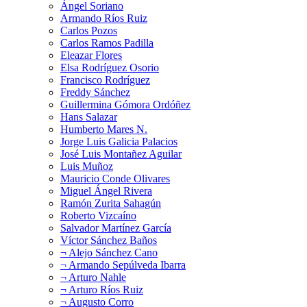
Ángel Soriano
Armando Ríos Ruiz
Carlos Pozos
Carlos Ramos Padilla
Eleazar Flores
Elsa Rodríguez Osorio
Francisco Rodríguez
Freddy Sánchez
Guillermina Gómora Ordóñez
Hans Salazar
Humberto Mares N.
Jorge Luis Galicia Palacios
José Luis Montañez Aguilar
Luis Muñoz
Mauricio Conde Olivares
Miguel Ángel Rivera
Ramón Zurita Sahagún
Roberto Vizcaíno
Salvador Martínez García
Víctor Sánchez Baños
¬ Alejo Sánchez Cano
¬ Armando Sepúlveda Ibarra
¬ Arturo Nahle
¬ Arturo Ríos Ruiz
¬ Augusto Corro