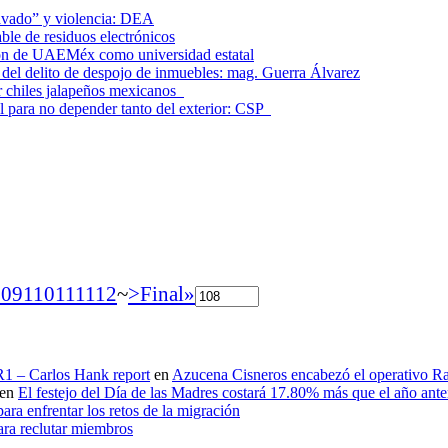
lavado” y violencia: DEA
le de residuos electrónicos
ción de UAEMéx como universidad estatal
el delito de despojo de inmuebles: mag. Guerra Álvarez
r chiles jalapeños mexicanos
l para no depender tanto del exterior: CSP
109
110
111
112
~
>
Final»
 R1 – Carlos Hank report
en
Azucena Cisneros encabezó el operativo Ras
en
El festejo del Día de las Madres costará 17.80% más que el año an
ara enfrentar los retos de la migración
ara reclutar miembros