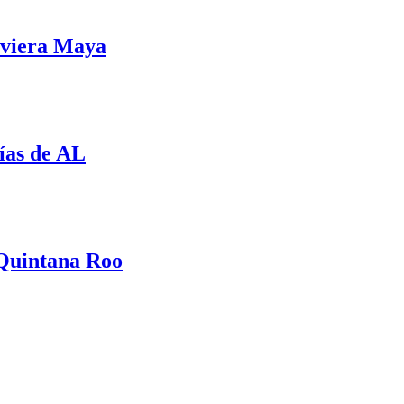
iviera Maya
mías de AL
 Quintana Roo