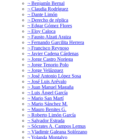
¬ Benjamín Bernal
¬ Claudia Rodríguez
¬ Dante Limón
¬ Derecho de réplica
¬ Edgar Gómez Flores
¬ Eloy Caloca
¬ Fausto Alzati Araiza
¬ Fernando Garcilita Herrera
¬ Francisco Reynoso
¬ Javier Cadena Cárdenas
¬ Jorge Castro Noriega
¬ Jorge Tenorio Polo
¬ Jorge Velázquez
¬ José Antonio López Sosa
¬ José Luis Arévalo
¬ Juan Manuel Magaña
¬ Luis Ángel García
¬ Mario San Martí
¬ Mario Sánchez M.
¬ Mauro Benites G.
¬ Roberto Limón García
¬ Salvador Estrada
¬ Sócrates A. Campos Lemus
¬ Vladimir Galeana Solórzano
¬ Yolanda Montalvo