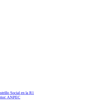
trillo Social en la R1
terior: ANPEC