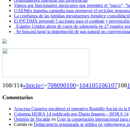
Gobernadores muestran sus preferencias
Vamos por funcionarios mexicanos que permiten el “narco”, “
UAEMéx impulsa campaña para promover el reciclaje responsab
La confianza de las familias mexiquenses fortalece consolida
El PJCDMX presentó 5 acciones para el combate y prevención d
Estados Unidos alerta de casos de salmonela en 27 estados po
Se buscará bajar la importación de gas natural no convenciona
108/114
«Inicio
<
~
70
80
90
100
~
104
105
106
107
108
Comentarios
Azucena Cisneros encabezó el operativo Rastrillo Social en la
Columna HORA 14 publicada por Diario Imagen – HORA 14
Opinión de Yucatán
en
Urge la cooperación internacional para p
Camila
en
Delincuencia organizada se infiltra en videojuegos p