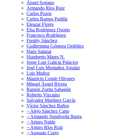
Ángel Soriano
Armando Ríos Ruiz
Carlos Pozos
Carlos Ramos Padilla
Eleazar Flores
Elsa Rodríguez Osorio
Francisco Rodríguez
Freddy Sánchez
Guillermina Gómora Ordóñez
Hans Salazar
Humberto Mares N.
Jorge Luis Galicia Palacios
José Luis Montañez Aguilar
Luis Muñoz
Mauricio Conde Olivares
Miguel Ángel Rivera
Ramón Zurita Sahagún
Roberto Vizcaíno
Salvador Martínez García
Víctor Sánchez Baños
¬ Alejo Sánchez Cano
¬ Armando Sepúlveda Ibarra
¬ Arturo Nahle
¬ Arturo Ríos Ruiz
¬ Augusto Corro