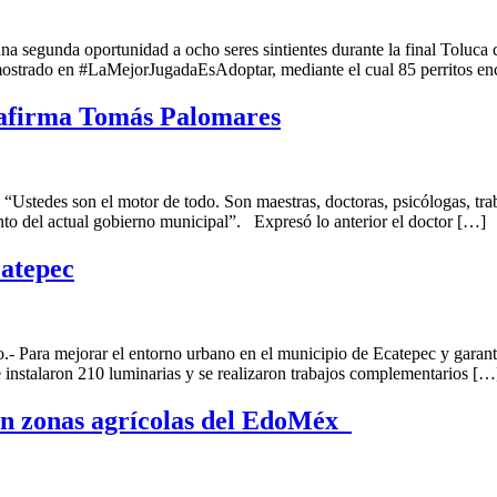
na segunda oportunidad a ocho seres sintientes durante la final Tolu
ostrado en #LaMejorJugadaEsAdoptar, mediante el cual 85 perritos en
, afirma Tomás Palomares
tedes son el motor de todo. Son maestras, doctoras, psicólogas, trab
nto del actual gobierno municipal”. Expresó lo anterior el doctor […]
atepec
Para mejorar el entorno urbano en el municipio de Ecatepec y garantiz
 instalaron 210 luminarias y se realizaron trabajos complementarios […
en zonas agrícolas del EdoMéx