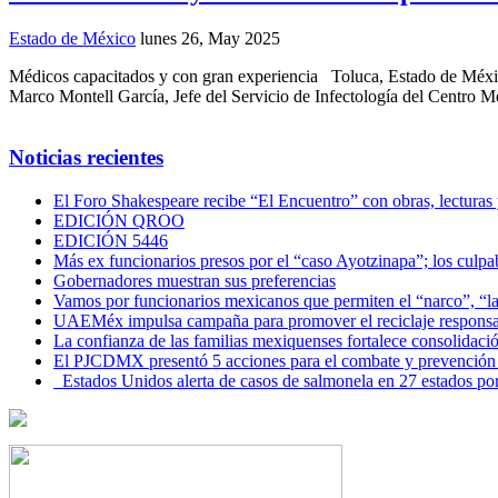
Estado de México
lunes 26, May 2025
Médicos capacitados y con gran experiencia Toluca, Estado de México.
Marco Montell García, Jefe del Servicio de Infectología del Centro 
Noticias recientes
El Foro Shakespeare recibe “El Encuentro” con obras, lecturas
EDICIÓN QROO
EDICIÓN 5446
Más ex funcionarios presos por el “caso Ayotzinapa”; los culpab
Gobernadores muestran sus preferencias
Vamos por funcionarios mexicanos que permiten el “narco”, “
UAEMéx impulsa campaña para promover el reciclaje responsab
La confianza de las familias mexiquenses fortalece consolida
El PJCDMX presentó 5 acciones para el combate y prevención d
Estados Unidos alerta de casos de salmonela en 27 estados po