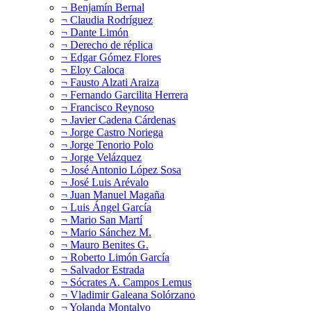
¬ Benjamín Bernal
¬ Claudia Rodríguez
¬ Dante Limón
¬ Derecho de réplica
¬ Edgar Gómez Flores
¬ Eloy Caloca
¬ Fausto Alzati Araiza
¬ Fernando Garcilita Herrera
¬ Francisco Reynoso
¬ Javier Cadena Cárdenas
¬ Jorge Castro Noriega
¬ Jorge Tenorio Polo
¬ Jorge Velázquez
¬ José Antonio López Sosa
¬ José Luis Arévalo
¬ Juan Manuel Magaña
¬ Luis Ángel García
¬ Mario San Martí
¬ Mario Sánchez M.
¬ Mauro Benites G.
¬ Roberto Limón García
¬ Salvador Estrada
¬ Sócrates A. Campos Lemus
¬ Vladimir Galeana Solórzano
¬ Yolanda Montalvo