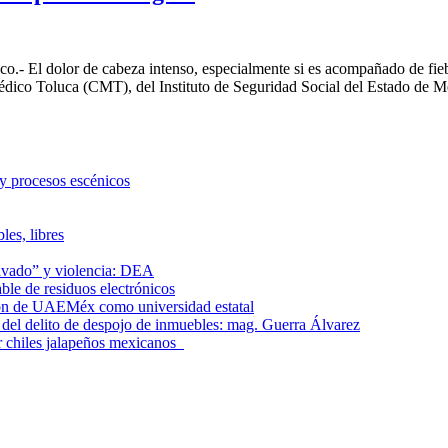
- El dolor de cabeza intenso, especialmente si es acompañado de fiebre
Médico Toluca (CMT), del Instituto de Seguridad Social del Estado de 
 y procesos escénicos
les, libres
lavado” y violencia: DEA
le de residuos electrónicos
ción de UAEMéx como universidad estatal
el delito de despojo de inmuebles: mag. Guerra Álvarez
r chiles jalapeños mexicanos