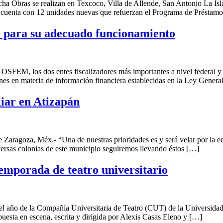
echa Obras se realizan en Texcoco, Villa de Allende, San Antonio La 
cuenta con 12 unidades nuevas que refuerzan el Programa de Préstam
 para su adecuado funcionamiento
EM, los dos entes fiscalizadores más importantes a nivel federal y e
es en materia de información financiera establecidas en la Ley Genera
iar en Atizapán
agoza, Méx.- “Una de nuestras prioridades es y será velar por la eco
ersas colonias de este municipio seguiremos llevando éstos […]
temporada de teatro universitario
 año de la Compañía Universitaria de Teatro (CUT) de la Universida
puesta en escena, escrita y dirigida por Alexis Casas Eleno y […]