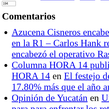
Comentarios
Azucena Cisneros encabez
en la R1 – Carlos Hank r
encabezó el operativo Ras
Columna HORA 14 public
HORA 14
en
El festejo 
17.80% más que el año 
Opinión de Yucatán
en
U
para para enfrentar los re