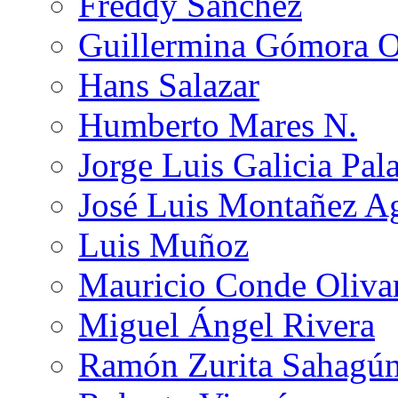
Freddy Sánchez
Guillermina Gómora 
Hans Salazar
Humberto Mares N.
Jorge Luis Galicia Pal
José Luis Montañez Ag
Luis Muñoz
Mauricio Conde Oliva
Miguel Ángel Rivera
Ramón Zurita Sahagú