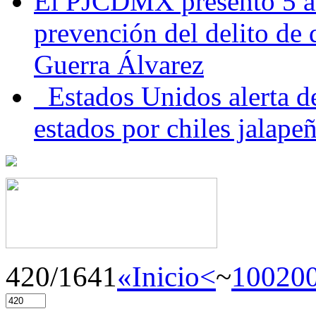
El PJCDMX presentó 5 ac
prevención del delito de
Guerra Álvarez
Estados Unidos alerta de
estados por chiles jala
420/1641
«Inicio
<
~
100
20