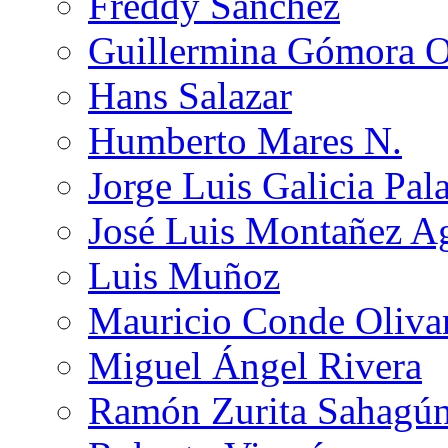
Freddy Sánchez
Guillermina Gómora 
Hans Salazar
Humberto Mares N.
Jorge Luis Galicia Pal
José Luis Montañez Ag
Luis Muñoz
Mauricio Conde Oliva
Miguel Ángel Rivera
Ramón Zurita Sahagú