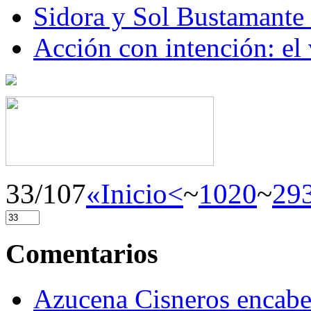
Sidora y Sol Bustamante
Acción con intención: el
33/107
«Inicio
<
~
10
20
~
29
Comentarios
Azucena Cisneros encabez