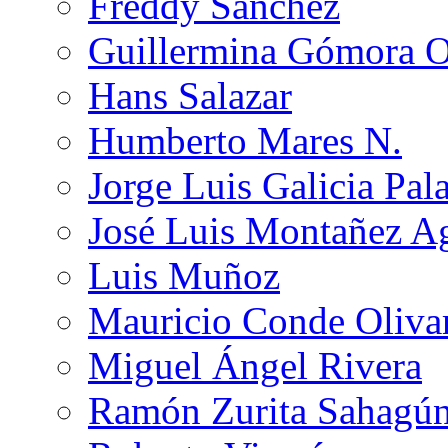
Freddy Sánchez
Guillermina Gómora 
Hans Salazar
Humberto Mares N.
Jorge Luis Galicia Pal
José Luis Montañez Ag
Luis Muñoz
Mauricio Conde Oliva
Miguel Ángel Rivera
Ramón Zurita Sahagú