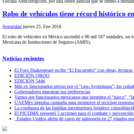
Fiscalía Anticorrupción, por una orden judicial que se emitió a media
Robo de vehículos tiene récord histórico e
Seguridad
jueves 25, Ene 2018
El robo de vehículos en México ascendió a 90 mil 187 unidades, un in
Mexicana de Instituciones de Seguros (AMIS).
Noticias recientes
El Foro Shakespeare recibe “El Encuentro” con obras, lecturas
EDICIÓN QROO
EDICIÓN 5446
Más ex funcionarios presos por el “caso Ayotzinapa”; los culpab
Gobernadores muestran sus preferencias
Vamos por funcionarios mexicanos que permiten el “narco”, “
UAEMéx impulsa campaña para promover el reciclaje responsab
La confianza de las familias mexiquenses fortalece consolida
El PJCDMX presentó 5 acciones para el combate y prevención d
Estados Unidos alerta de casos de salmonela en 27 estados po