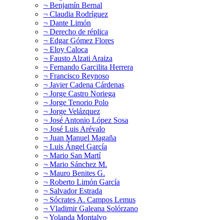
¬ Benjamín Bernal
¬ Claudia Rodríguez
¬ Dante Limón
¬ Derecho de réplica
¬ Edgar Gómez Flores
¬ Eloy Caloca
¬ Fausto Alzati Araiza
¬ Fernando Garcilita Herrera
¬ Francisco Reynoso
¬ Javier Cadena Cárdenas
¬ Jorge Castro Noriega
¬ Jorge Tenorio Polo
¬ Jorge Velázquez
¬ José Antonio López Sosa
¬ José Luis Arévalo
¬ Juan Manuel Magaña
¬ Luis Ángel García
¬ Mario San Martí
¬ Mario Sánchez M.
¬ Mauro Benites G.
¬ Roberto Limón García
¬ Salvador Estrada
¬ Sócrates A. Campos Lemus
¬ Vladimir Galeana Solórzano
¬ Yolanda Montalvo