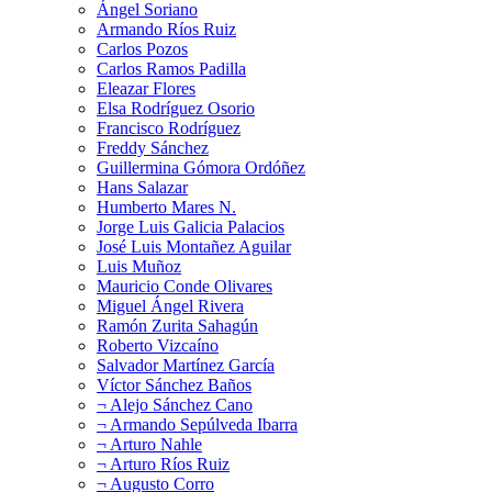
Ángel Soriano
Armando Ríos Ruiz
Carlos Pozos
Carlos Ramos Padilla
Eleazar Flores
Elsa Rodríguez Osorio
Francisco Rodríguez
Freddy Sánchez
Guillermina Gómora Ordóñez
Hans Salazar
Humberto Mares N.
Jorge Luis Galicia Palacios
José Luis Montañez Aguilar
Luis Muñoz
Mauricio Conde Olivares
Miguel Ángel Rivera
Ramón Zurita Sahagún
Roberto Vizcaíno
Salvador Martínez García
Víctor Sánchez Baños
¬ Alejo Sánchez Cano
¬ Armando Sepúlveda Ibarra
¬ Arturo Nahle
¬ Arturo Ríos Ruiz
¬ Augusto Corro