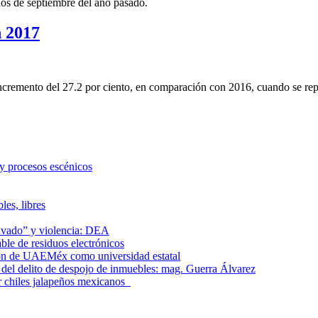
dos de septiembre del año pasado.
n 2017
cremento del 27.2 por ciento, en comparación con 2016, cuando se repo
 y procesos escénicos
les, libres
lavado” y violencia: DEA
le de residuos electrónicos
ción de UAEMéx como universidad estatal
el delito de despojo de inmuebles: mag. Guerra Álvarez
r chiles jalapeños mexicanos